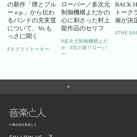
の新作「煙とブル
ローバー／多次元
BACK 
ー e.p.」から伝わ
制御機構よだかの
トーク
るバンドの充実度
心に刺さった村上
催が決
について、Vo.も
龍作品のセリフ
#THE BA
っさに聞く
#多次元制御機構よだ
か
#言の葉クローバ
,
#ネクライトーキー
ー
© 株式会社音楽と人