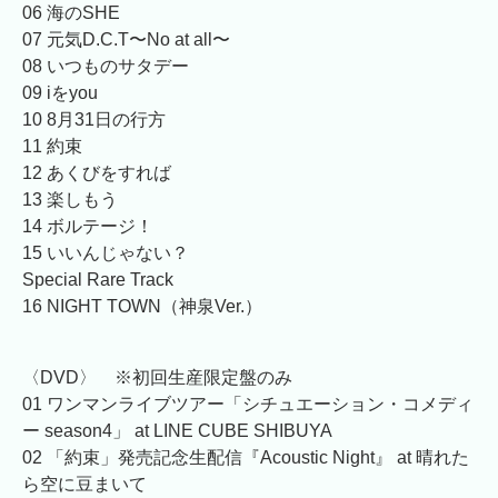
06 海のSHE
07 元気D.C.T〜No at all〜
08 いつものサタデー
09 iをyou
10 8月31日の行方
11 約束
12 あくびをすれば
13 楽しもう
14 ボルテージ！
15 いいんじゃない？
Special Rare Track
16 NIGHT TOWN（神泉Ver.）
〈DVD〉 ※初回生産限定盤のみ
01 ワンマンライブツアー「シチュエーション・コメディ
ー season4」 at LINE CUBE SHIBUYA
02 「約束」発売記念生配信『Acoustic Night』 at 晴れた
ら空に豆まいて