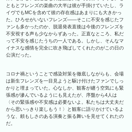
ともとフレンズの楽曲の大半は彼が手掛けていたし、ラ
イヴでもMCを含めて彼の存在感はあまりにも大きかっ
た。ひろせがいないフレンズ――そこに不安を感じたフ
ァンも多かったのか、脱退発表直後は今後のフレンズを
不安視する声も少なからずあった。正直なところ、私だ
って不安を感じたうちの一人である。しかし、そんなマ
イナスな感情を完全に吹き飛ばしてくれたのがこの日の
公演だった。
コロナ禍ということで感染対策を徹底しながらも、会場
は新生フレンズを一目見ようと駆け付けたファンでしっ
かりと埋まっていた。心なしか、観客が纏う空気にも緊
張感が滲んでいるようにも見えたが、序盤から4人は
〈その緊張感や不安感は必要ないよ。私たちは大丈夫だ
から思いっきり楽しもう！〉と観客に語りかけているよ
うな、頼もしさのある演奏と振る舞いを見せてくれたの
だ。