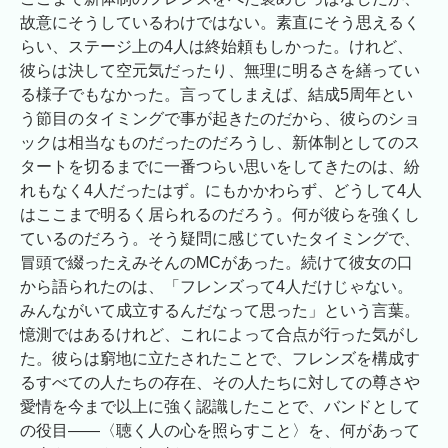
故意にそうしているわけではない。素直にそう思えるく
らい、ステージ上の4人は終始頼もしかった。けれど、
彼らは決して空元気だったり、無理に明るさを繕ってい
る様子でもなかった。言ってしまえば、結成5周年とい
う節目のタイミングで事が起きたのだから、彼らのショ
ックは相当なものだったのだろうし、新体制としてのス
タートを切るまでに一番つらい思いをしてきたのは、紛
れもなく4人だったはず。にもかかわらず、どうして4人
はここまで明るく居られるのだろう。何が彼らを強くし
ているのだろう。そう疑問に感じていたタイミングで、
冒頭で綴ったえみそんのMCがあった。続けて彼女の口
から語られたのは、「フレンズって4人だけじゃない。
みんながいて成立するんだなって思った」という言葉。
憶測ではあるけれど、これによって合点が行った気がし
た。彼らは窮地に立たされたことで、フレンズを構成す
るすべての人たちの存在、その人たちに対しての尊さや
愛情を今まで以上に強く認識したことで、バンドとして
の役目――〈聴く人の心を照らすこと〉を、何があって