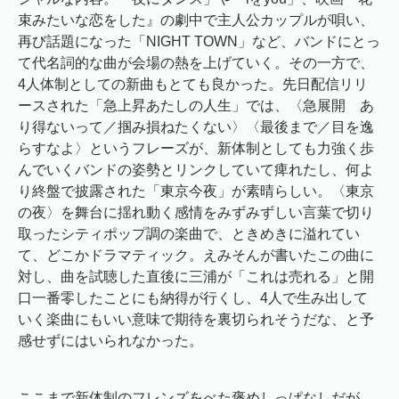
束みたいな恋をした』の劇中で主人公カップルが唄い、
再び話題になった「NIGHT TOWN」など、バンドにとっ
て代名詞的な曲が会場の熱を上げていく。その一方で、
4人体制としての新曲もとても良かった。先日配信リリ
ースされた「急上昇あたしの人生」では、〈急展開 あ
り得ないって／掴み損ねたくない〉〈最後まで／目を逸
らすなよ〉というフレーズが、新体制としても力強く歩
んでいくバンドの姿勢とリンクしていて痺れたし、何よ
り終盤で披露された「東京今夜」が素晴らしい。〈東京
の夜〉を舞台に揺れ動く感情をみずみずしい言葉で切り
取ったシティポップ調の楽曲で、ときめきに溢れてい
て、どこかドラマティック。えみそんが書いたこの曲に
対し、曲を試聴した直後に三浦が「これは売れる」と開
口一番零したことにも納得が行くし、4人で生み出して
いく楽曲にもいい意味で期待を裏切られそうだな、と予
感せずにはいられなかった。
ここまで新体制のフレンズをべた褒めしっぱなしだが、