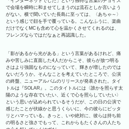
「インターネットでした」という独特な言葉のチョイス
で会場を瞬時に和ませてしまうのは流石としか言いよう
がない。横で聞いていた長島に至っては、〈あちゃ～〉
という感じで顔を手で覆っている。こんなふうに、楽曲
だけでなくMCも含めて心を温かくさせてくれるのは、
フレンズならではだなぁと再認識した。
「影があるから光がある」という言葉があるけれど、痛
みや苦しみに直面した4人だからこそ、彼らが放つ明る
さはより強固なものになっていて、輝きが増したのでは
ないだろうか。そんなことを考えていたところで、公演
の終盤、ニューアルバムのリリースが発表された。タイ
トルは『SOLAR』。このタイトルには〈誰かを照らす太
陽のような存在でいたい、近くで心を照らしていたい〉
という思いが込められているそうだが、この日の公演で
感じたことが伏線かと思うくらいに、今の彼らにピッタ
リとハマっている。きっと、いや絶対に、彼らは持ち前
の明るさと強さでもって、これからもたくさんの人たち