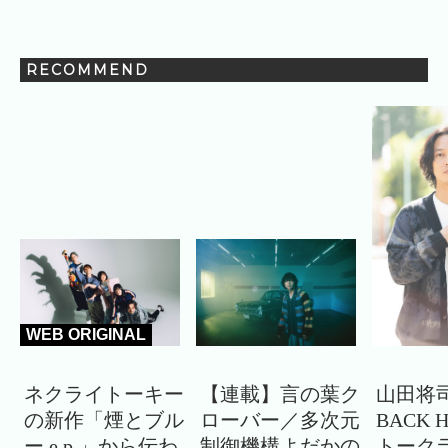
RECOMMEND
WEB ORIGINAL
ネクライトーキー
【連載】言の葉ク
山田将司
の新作「煙とブル
ローバー／多次元
BACK 
ー e.p.」から伝わ
制御機構よだかの
トーク