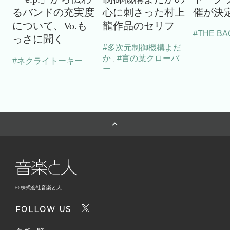
るバンドの充実度
心に刺さった村上
催が決
について、Vo.も
龍作品のセリフ
#THE BA
っさに聞く
#多次元制御機構よだ
か
#言の葉クローバ
,
#ネクライトーキー
ー
© 株式会社音楽と人
FOLLOW US