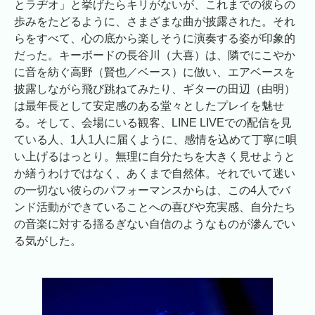
とラヂオ」と挙げたらキリがないが、これまでの彼らの
歩みをたどるように、さまざまな曲が披露された。それ
らをすべて、心の底から楽しそうに演奏する姿が印象的
だった。キーボードの長谷川（大喜）は、隣でにこやか
に音を紡ぐ高野（賢也／ベース）に倣い、エアベースを
披露しながら飛び跳ねてみたり、ギターの田辺（由明）
は最年長として安定感のある堂々としたプレイを魅せ
る。そして、会場にいる観客、LINE LIVEでの配信を見
ている人、1人1人に届くように、感情を込めて丁寧に唄
い上げるはっとり。無理に自分たちを大きく見せようと
か繕うわけではなく、あくまで自然体。それでいて迷い
の一切ない彼らのパフォーマンスからは、この4人でバ
ンド活動ができていることへの喜びや充実感、自分たち
の音楽に対する揺るぎない自信のようなものが滲んでい
る気がした。