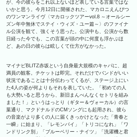
が、今の彼らをこれ以上ないほど表している言葉ではな
いかと思う。今月12日に開催された、マカロニえんぴつ
のワンマンライヴ〈マカロックツアーvol.8 ～オールシー
ズン年中無休でステイ・ウィズ・ユー篇～〉のファイナ
ル公演を観て、強くそう思った。公演中も、公演から数
日経った今でも、この言葉が頭の中に何度も浮かぶほ
ど、あの日の彼らは眩しくて仕方がなかった。
マイナビBLITZ赤坂という自身最大規模のキャパに、超
満員の観客。チケットは即完。それだけでバンドがいい
状況であることは十分伝わってくるが、ステージ上にい
た4人の姿が何よりもそれを表していた。「初めての人
も大勢いると思うから、新旧まんべんなくセトリを組み
ました！」というはっとり（ギター＆ヴォーカル）の言
葉通り、マクドナルドのCMソングにも起用され、彼ら
の音楽がより多くの人に届くきっかけとなった「青春と
一瞬」に始まり、「レモンパイ」「トリコになれ」「ワ
ンドリンク別」「ブルーベリー・ナイツ」「洗濯機と君