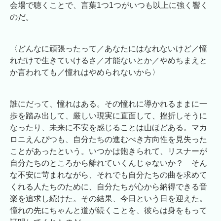
会場で聴くことで、言葉1つ1つがいつも以上に強く響く
のだ。
〈どんなに頑張ったって／あなたにはなれないけど／憧
れだけで生きていけるさ／才能ないとか／やめちまえと
か言われても／憧れはやめられないから〉
誰にだって、憧れはある。その憧れに導かれるままに一
歩を踏み出して、厳しい現実に直面して、挫折しそうに
なったり、未来に不安を感じることは山ほどある。マカ
ロニえんぴつも、自分たちの進むべき方向性を見失った
ことがあったという。いつかは飽きられて、リスナーが
自分たちのところから離れていくんじゃないか？ そん
な不安に苛まれながら、それでも自分たちの曲を求めて
くれる人たちのために、自分たちが心から納得できる音
楽を追求し続けた。その結果、今日という日を迎えた。
憧れの先にちゃんと道が続くことを、彼らは身をもって