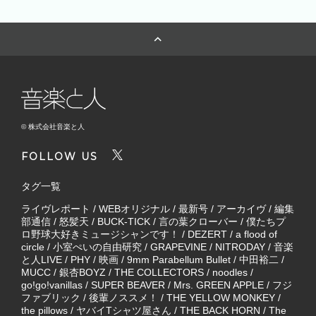
© 株式会社音楽と人
FOLLOW US
タグ一覧
ライヴレポート
/
WEBオリジナル
/
最新号
/
アーカイヴ
/
編集
部通信
/
怒髪天
/
BUCK-TICK
/
言の葉クローバー
/
僕たちプ
ロ野球大好きミュージシャンです！
/
DEZERT
/
a flood of
circle
/
小室ぺいの自由研究
/
GRAPEVINE
/
NITRODAY
/
音楽
と人LIVE
/
PHY
/
映画
/
9mm Parabellum Bullet
/
中田裕二
/
MUCC
/
銀杏BOYZ
/
THE COLLECTORS
/
noodles
/
go!go!vanillas
/
SUPER BEAVER
/
Mrs. GREEN APPLE
/
フジ
ファブリック
/
後輩ノススメ！
/
THE YELLOW MONKEY
/
the pillows
/
ヤバイTシャツ屋さん
/
THE BACK HORN
/
The