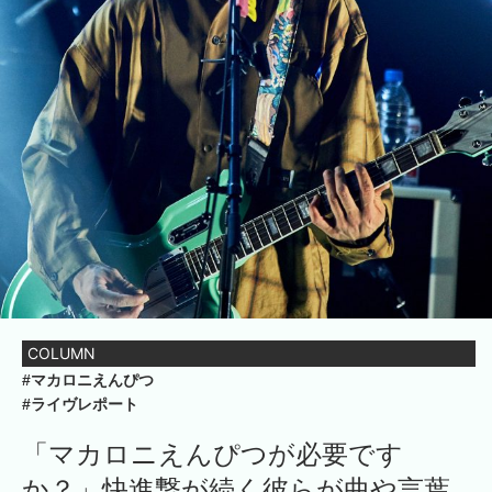
COLUMN
#マカロニえんぴつ
#ライヴレポート
「マカロニえんぴつが必要です
か？」快進撃が続く彼らが曲や言葉