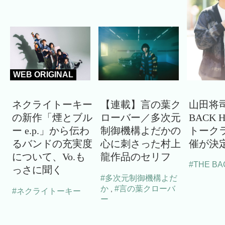
WEB ORIGINAL
ネクライトーキー
【連載】言の葉ク
山田将司
の新作「煙とブル
ローバー／多次元
BACK 
ー e.p.」から伝わ
制御機構よだかの
トーク
るバンドの充実度
心に刺さった村上
催が決
について、Vo.も
龍作品のセリフ
#THE BA
っさに聞く
#多次元制御機構よだ
か
#言の葉クローバ
,
#ネクライトーキー
ー