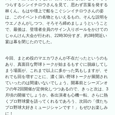
つらするシンイチロウさんを見て、思わず言葉を発する
林くん。もはや壇上で船をこぐシンイチロウさんの姿
は、このイベントの名物ともいえるもの。そんな説明を
ウエノさんがしつつ、そろそろ締めましょうということ
で、最後は、登壇者全員のサイン入りボールをかけての
じゃんけん大会が行われ、22時30分すぎ、約3時間近い
宴は幕を閉じたのでした。
今回、まとめ役のマエカワさんが不在だったというのも
あり、真面目な野球トークが始まるもすぐに脱線してし
まう場面が、これまで以上に多かった気もしますが、そ
れでも回を増すごとに、濃く深い野球トークが展開され
ていったのは間違いないでしょう。開幕前とシーズンオ
フの年2回開催が定例化しつつあるので、きっと次は、3
月頃の開催でしょうか。各出演者も心機一転、さらに熱
くプロ野球愛を語ってくれるであろう、次回の「僕たち
プロ野球大好きミュージシャンです！」もぜひお楽しみ
に！