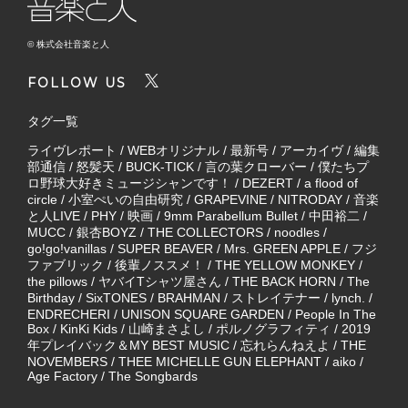
© 株式会社音楽と人
FOLLOW US
タグ一覧
ライヴレポート
/
WEBオリジナル
/
最新号
/
アーカイヴ
/
編集
部通信
/
怒髪天
/
BUCK-TICK
/
言の葉クローバー
/
僕たちプ
ロ野球大好きミュージシャンです！
/
DEZERT
/
a flood of
circle
/
小室ぺいの自由研究
/
GRAPEVINE
/
NITRODAY
/
音楽
と人LIVE
/
PHY
/
映画
/
9mm Parabellum Bullet
/
中田裕二
/
MUCC
/
銀杏BOYZ
/
THE COLLECTORS
/
noodles
/
go!go!vanillas
/
SUPER BEAVER
/
Mrs. GREEN APPLE
/
フジ
ファブリック
/
後輩ノススメ！
/
THE YELLOW MONKEY
/
the pillows
/
ヤバイTシャツ屋さん
/
THE BACK HORN
/
The
Birthday
/
SixTONES
/
BRAHMAN
/
ストレイテナー
/
lynch.
/
ENDRECHERI
/
UNISON SQUARE GARDEN
/
People In The
Box
/
KinKi Kids
/
山崎まさよし
/
ポルノグラフィティ
/
2019
年プレイバック＆MY BEST MUSIC
/
忘れらんねえよ
/
THE
NOVEMBERS
/
THEE MICHELLE GUN ELEPHANT
/
aiko
/
Age Factory
/
The Songbards