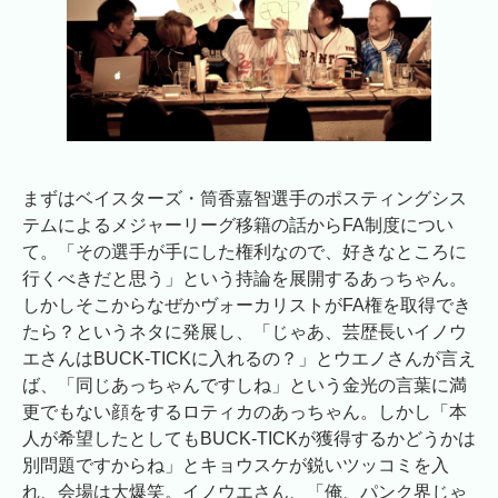
まずはベイスターズ・筒香嘉智選手のポスティングシス
テムによるメジャーリーグ移籍の話からFA制度につい
て。「その選手が手にした権利なので、好きなところに
行くべきだと思う」という持論を展開するあっちゃん。
しかしそこからなぜかヴォーカリストがFA権を取得でき
たら？というネタに発展し、「じゃあ、芸歴長いイノウ
エさんはBUCK-TICKに入れるの？」とウエノさんが言え
ば、「同じあっちゃんですしね」という金光の言葉に満
更でもない顔をするロティカのあっちゃん。しかし「本
人が希望したとしてもBUCK-TICKが獲得するかどうかは
別問題ですからね」とキョウスケが鋭いツッコミを入
れ、会場は大爆笑。イノウエさん、「俺、パンク界じゃ