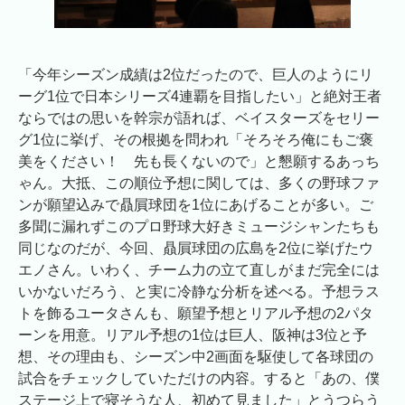
「今年シーズン成績は2位だったので、巨人のようにリ
ーグ1位で日本シリーズ4連覇を目指したい」と絶対王者
ならではの思いを幹宗が語れば、ベイスターズをセリー
グ1位に挙げ、その根拠を問われ「そろそろ俺にもご褒
美をください！ 先も長くないので」と懇願するあっち
ゃん。大抵、この順位予想に関しては、多くの野球ファ
ンが願望込みで贔屓球団を1位にあげることが多い。ご
多聞に漏れずこのプロ野球大好きミュージシャンたちも
同じなのだが、今回、贔屓球団の広島を2位に挙げたウ
エノさん。いわく、チーム力の立て直しがまだ完全には
いかないだろう、と実に冷静な分析を述べる。予想ラス
トを飾るユータさんも、願望予想とリアル予想の2パタ
ーンを用意。リアル予想の1位は巨人、阪神は3位と予
想、その理由も、シーズン中2画面を駆使して各球団の
試合をチェックしていただけの内容。すると「あの、僕
ステージ上で寝そうな人、初めて見ました」とうつらう