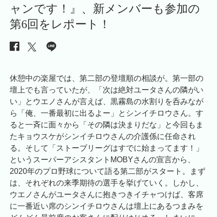
ャンです！』、新メンバーも参加の
第6回をレポート！
休憩中の楽屋では、第二部の登壇順の相談が。第一部の
壇上でも言っていたが、「次は絶対ユータさんの隣がい
い」とウエノさんが言えば、黒霧島の水割りを呑みなが
ら「俺、一番最初に出るよー」とシンイチロウさん。す
ると一斉に面々から「その隣は決まりだな」と今回もま
たキョウスケがシンイチロウさんの介護係に任命され
る。そして「ストーブリーグはすでに始まってます！」
というスーパーアシスタントMOBYさんの宣言から、
2020年のプロ野球について語る第二部がスタート。まず
は、それぞれの来季期待の選手を挙げていく。しかし、
ウエノさんがユータさんに抱きつきイチャつけば、客席
に一番近い席のシンイチロウさんは壇上にあるつまみを