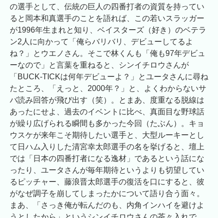
の選手として、伝統の巨人の四番打者の資質を持ってい
ると岡本和真選手のことを語れば、この若いスラッガー
が1996年生まれと知り、ベイスターズ（好き）のベテラ
ン2人に向かって「俺らバリバリ、デビューしてるよ
ね？」とウエノさん。そこで林くんも「俺も97年デビュ
ーなので」と言葉を重ねると、シンイチロウさんが
「BUCK-TICKは何年デビューよ？」とユータさんに尋ね
たところ、「えっと、2000年？」と、よくわからないサ
バ読み回答が飛び出す（笑）。とまあ、度重なる脱線は
あったにせよ、過去のイベントに比べ、真面目な野球話
が繰り広げられる瞬間も多かった今回（たぶん）。キョ
ウスケが来年こそ期待したい選手と、大型ルーキーとし
て日ハム入りした清宮幸太郎選手の名を挙げると、壇上
では「日本の四番打者になる逸材」であるという話にな
ったり、ユータさんが毎年期待というよりも切望してい
るピッチャー、藤浪晋太郎選手の復活を口にすると、彼
がなぜ調子を崩してしまったかについて語り合う面々。
まあ、「さっき俺が転んだのも、内角インハイを避けよ
うとしたから」というシンイチロウさんの茶々入れで、