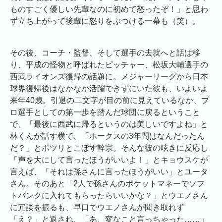
ものすごく優しい先輩なのに初めて怒ったぞ！」と思わ
ず立ち上がって後輩に怒りをぶつける一幕も（笑）。
その後、コーチ・監督、そして選手の去就へと話は移
り、平成の怪物と呼ばれたピッチャー、松坂大輔選手の
西武ライオンズ復帰の話題に。メジャーリーグから日本
球界復帰後はなかなか活躍できずにいた彼も、いよいよ
来年40歳。引退の二文字が目の前に見えているなか、プ
ロ選手としての第一歩を踏んだ球団に戻るということ
で、「最後に西武に帰るというのは美しいですよね」と
林くんが話す横で、「ホークスの3年間はなんだったん
だ？」とポツリとこぼす幹宗。そんな彼の呟きに反応し
「声を大にして言ったほうがいいよ！」とキョウスケが
言えば、「それは孫さんに言ったほうがいい」とユータ
さん。そのあと「2人で孫さんのポケットマネーでソフ
トバンクに入れてもらったらいいかな？」とウエノさん
に冗談を振るも、早口でウエノさんが聞き取れず
「え？」と返され、「あ、変なこと言っちゃった……」