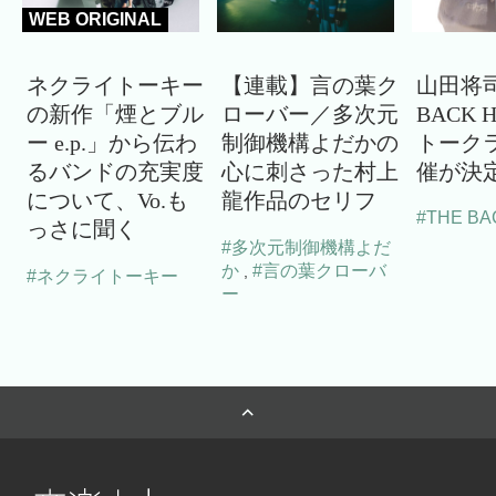
WEB ORIGINAL
ネクライトーキー
【連載】言の葉ク
山田将司
の新作「煙とブル
ローバー／多次元
BACK 
ー e.p.」から伝わ
制御機構よだかの
トーク
るバンドの充実度
心に刺さった村上
催が決
について、Vo.も
龍作品のセリフ
#THE BA
っさに聞く
#多次元制御機構よだ
か
#言の葉クローバ
,
#ネクライトーキー
ー