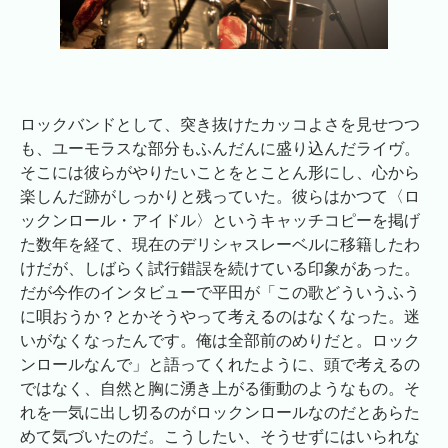
ロックバンドとして、突き抜けたカッコよさを見せつつ
も、ユーモラスな部分もふんだんに盛り込んだライヴ。
そこには彼らがやりたいことをとことん形にし、心から
楽しんだ跡がしっかりと残っていた。彼らはかつて〈ロ
ックンロール・アイドル〉というキャッチコピーを掲げ
た数年を経て、現在のデリシャスレーベルに移籍したわ
けだが、しばらく試行錯誤を続けている印象があった。
だが今作のインタビューで平田が「この歌どういうふう
に唄おうか？とかそうやって考えるのはなくなった。迷
いがなくなったんです。俺は全部前のめりだと。ロック
ンロールなんで」と語ってくれたように、頭で考えるの
ではなく、自然と胸に湧き上がる衝動のようなもの。そ
れを一気に出し切るのがロックンロールなのだとあらた
めて気づいたのだ。こうしたい、そうせずにはいられな