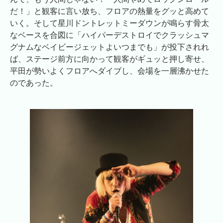
だ！」と観客に言い放ち、フロアの熱量をグッと高めて
いく。そして星川ドントレットミーダウンが鳴らす骨太
なベースを合図に「ハイパーデストロイでクラッシュマ
グナムなベイビージェットよいつまでも」が投下されれ
ば、ステージ前方に向かって観客がギュッと押し寄せ、
平田が勢いよくフロアへダイブし、会場を一層沸かせた
のであった。