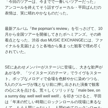
「今回のツアーは、今までで一番いいツアーだった」
アンコールを終えてそう話すヴォーカル・平田ぱんだの
表情は、実に晴れやかなものだった。
最新アルバム『the popman’s review』を引っさげて、10
月から全国ツアーを開催してきたボヘミアンズ。その終
着点となった、渋谷 duo MUSIC EXCHANGEには、ファ
イナルを見届けようと各地から集まった観客で埋め尽く
されていた。
SEにあわせメンバーがステージに登場し、大きな歓声が
あがる中、「ツイスターズのテーマ」でライヴをスター
ト。ポップなメロディで会場を色鮮やかに染めつつも、
5人のグルーヴが塊となり前に押し出された演奏で観客
の心に火を点ける。荒々しくソリッドな「male bee, on
a sunny day. well well well well!」を叩きつけると、平田
は「年末の忙しい時期にロックンロールの現場に来るな
んて、もう人間じゃない！ 人間やめてロックンロール