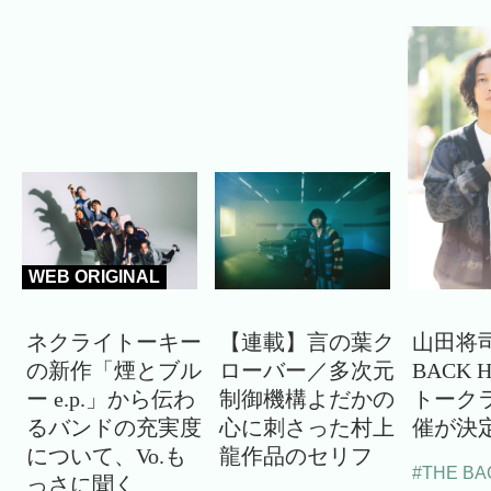
WEB ORIGINAL
ネクライトーキー
【連載】言の葉ク
山田将司
の新作「煙とブル
ローバー／多次元
BACK 
ー e.p.」から伝わ
制御機構よだかの
トーク
るバンドの充実度
心に刺さった村上
催が決
について、Vo.も
龍作品のセリフ
#THE BA
っさに聞く