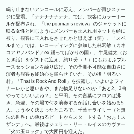
鳴り止まないアンコールに応え、メンバーが再びステー
ジに登場。「ナナナナナナナ」では、観客にカラーボー
ルが配布され、『the popman’s review』のジャケットに
映る女性と同じようにメンバーも玉入れ用ネットを頭に
被り、観客に玉入れをさせたかと思えば（笑）、「スペ
ルまで」では、レコーディングに参加した林宏敏（カネ
コアヤノバンド／ex 踊ってばかりの国）、牛尾健太（お
とぎ話）をゲストに迎え、約10分（！）にもおよぶブル
ースセッションを繰り広げ、その予測不可能な自由さに
演者も観客も終始心を躍らせていた。その後「明るい
村」「That Is Rock And Roll」を披露し、いよいよフィ
ナーレかと思いきや、まだ物足りないのか「あと2、3曲
やってもいいよね？」と平田。その言葉にフロアは沸
き、急遽、その場で何を演奏するか話し合いを始める5
人。ようやく決まったところで、千葉オライリー（と無
法の世界）の跳ねるビートからスタートする「おぉ！ス
ザンナ」へ。最後はジェリー・リー・ルイスのカヴァー
「火の玉ロック」で大団円を迎えた。