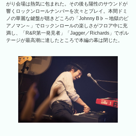
がり会場は熱気に包まれた。その後も陽性のサウンドが
響くロックンロールナンバーを次々とプレイ。本間ドミ
ノの華麗な鍵盤が聴きどころの「Johnny B♭～地獄のピ
アノマン～」でロックンロールの楽しさがフロア中に充
満し、「R&R第一発見者」「Jagger／Richards」でボル
テージが最高潮に達したところで本編の幕は閉じた。