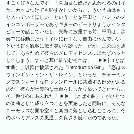
すごく好きなんです」「真面目な奴だと思われるのはイ
ヤ。カッコつけても恥ずかしいから、こういう曲はもっ
と入っていてほしい」ということを平田と、バンドのメ
インコンポーザーでありギターのビートりょうがインタ
ビューで話していたし、実際に披露する前、平田は、演
奏中に移動したりトイレに行くなり自由に休んでいい、
という旨を観客に伝え笑いを誘った。だが、この曲を通
して、あらためて彼らのメロディセンスに思わずハッと
してしまう。すっと耳に馴染むそれは、「 ▶︎▶︎| （とば
す曲）」以降に披露された「Introduction Girl」「恋はス
ウィンギン・イン・ザ・レイン」といった、チャーミン
グでスウィートなロックンロールに共通する部分がある
のだ。彼らが音楽的な土台をしっかり築いてきたからこ
そ、遊び心にあふれた「 ▶︎▶︎| （とばす曲）」がひとつ
の楽曲として成り立つことを実感したと同時に、そんな
ユーモラスな面を堂々と楽曲に落とし込むところに、今
のボヘミアンズの風通しの良さを感じたのであった。