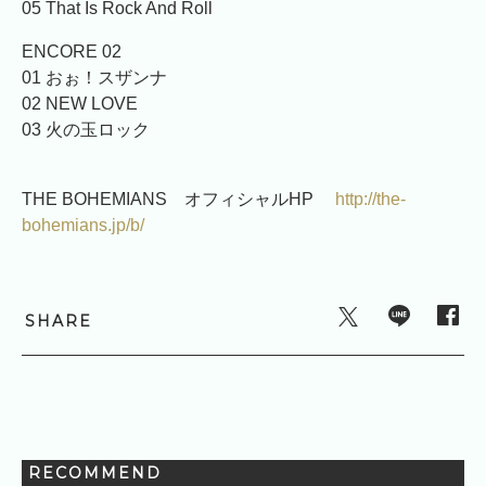
05 That Is Rock And Roll
ENCORE 02
01 おぉ！スザンナ
02 NEW LOVE
03 火の玉ロック
THE BOHEMIANS オフィシャルHP
http://the-
bohemians.jp/b/
SHARE
RECOMMEND