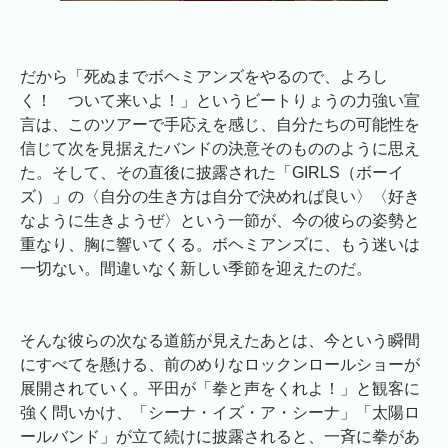
だから「死ぬまでボヘミアンズをやるので、よろし
く！ ついて来いよ！」というビートりょうの力強い宣
言は、このツアーで手応えを感じ、自分たちの可能性を
信じて次を見据えたバンドの決意そのもののように思え
た。そして、その直後に披露された「GIRLS（ボーイ
ズ）」の〈自分の生き方は自分で決めれば良い〉〈好き
なように生きようぜ〉という一節が、今の彼らの姿勢と
重なり、胸に響いてくる。ボヘミアンズに、もう迷いは
一切ない。間違いなく新しい季節を迎えたのだ。
そんな彼らの次なる道筋が見えたあとは、今という瞬間
にすべてを懸ける、前のめりなロックンロールショーが
展開されていく。平田が「拳と声をくれよ！」と観客に
強く問いかけ、「シーナ・イズ・ア・シーナ」「太陽ロ
ールバンド」が立て続けに披露されると、一斉に拳があ