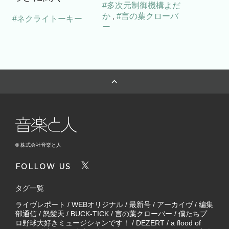
#多次元制御機構よだ
か
#言の葉クローバ
,
#ネクライトーキー
ー
© 株式会社音楽と人
FOLLOW US
タグ一覧
ライヴレポート
/
WEBオリジナル
/
最新号
/
アーカイヴ
/
編集
部通信
/
怒髪天
/
BUCK-TICK
/
言の葉クローバー
/
僕たちプ
ロ野球大好きミュージシャンです！
/
DEZERT
/
a flood of