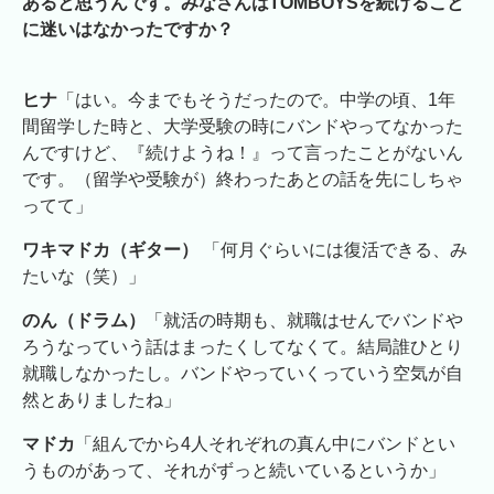
あると思うんです。みなさんはTOMBOYSを続けること
に迷いはなかったですか？
ヒナ
「はい。今までもそうだったので。中学の頃、1年
間留学した時と、大学受験の時にバンドやってなかった
んですけど、『続けようね！』って言ったことがないん
です。（留学や受験が）終わったあとの話を先にしちゃ
ってて」
ワキマドカ（ギター）
「何月ぐらいには復活できる、み
たいな（笑）」
のん（ドラム）
「就活の時期も、就職はせんでバンドや
ろうなっていう話はまったくしてなくて。結局誰ひとり
就職しなかったし。バンドやっていくっていう空気が自
然とありましたね」
マドカ
「組んでから4人それぞれの真ん中にバンドとい
うものがあって、それがずっと続いているというか」