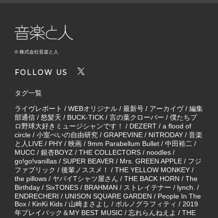
© 株式会社音楽と人
FOLLOW US
タグ一覧
ライヴレポート
/
WEBオリジナル
/
最新号
/
アーカイヴ
/
編集
部通信
/
怒髪天
/
BUCK-TICK
/
言の葉クローバー
/
僕たちプ
ロ野球大好きミュージシャンです！
/
DEZERT
/
a flood of
circle
/
小室ぺいの自由研究
/
GRAPEVINE
/
NITRODAY
/
音楽
と人LIVE
/
PHY
/
映画
/
9mm Parabellum Bullet
/
中田裕二
/
MUCC
/
銀杏BOYZ
/
THE COLLECTORS
/
noodles
/
go!go!vanillas
/
SUPER BEAVER
/
Mrs. GREEN APPLE
/
フジ
ファブリック
/
後輩ノススメ！
/
THE YELLOW MONKEY
/
the pillows
/
ヤバイTシャツ屋さん
/
THE BACK HORN
/
The
Birthday
/
SixTONES
/
BRAHMAN
/
ストレイテナー
/
lynch.
/
ENDRECHERI
/
UNISON SQUARE GARDEN
/
People In The
Box
/
KinKi Kids
/
山崎まさよし
/
ポルノグラフィティ
/
2019
年プレイバック＆MY BEST MUSIC
/
忘れらんねえよ
/
THE