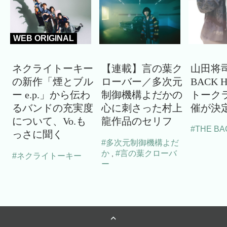
WEB ORIGINAL
ネクライトーキー
【連載】言の葉ク
山田将司
の新作「煙とブル
ローバー／多次元
BACK 
ー e.p.」から伝わ
制御機構よだかの
トーク
るバンドの充実度
心に刺さった村上
催が決
について、Vo.も
龍作品のセリフ
#THE BA
っさに聞く
#多次元制御機構よだ
か
#言の葉クローバ
,
#ネクライトーキー
ー