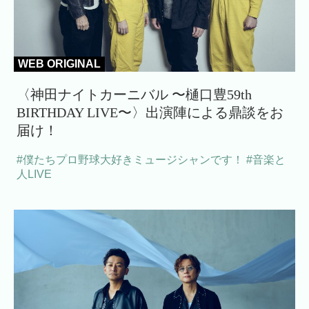
WEB ORIGINAL
〈神田ナイトカーニバル 〜樋口豊59th
BIRTHDAY LIVE〜〉出演陣による鼎談をお
届け！
#僕たちプロ野球大好きミュージシャンです！
#音楽と
人LIVE