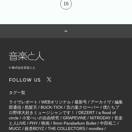
16
© 株式会社音楽と人
FOLLOW US
タグ一覧
ライヴレポート
/
WEBオリジナル
/
最新号
/
アーカイヴ
/
編集
部通信
/
怒髪天
/
BUCK-TICK
/
言の葉クローバー
/
僕たちプ
ロ野球大好きミュージシャンです！
/
DEZERT
/
a flood of
circle
/
小室ぺいの自由研究
/
GRAPEVINE
/
NITRODAY
/
音楽
と人LIVE
/
PHY
/
映画
/
9mm Parabellum Bullet
/
中田裕二
/
MUCC
/
銀杏BOYZ
/
THE COLLECTORS
/
noodles
/