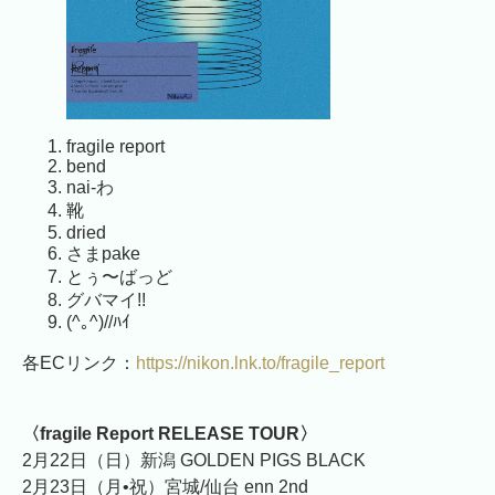
fragile report
bend
nai-わ
靴
dried
さまpake
とぅ〜ばっど
グバマイ!!
(^｡^)//ﾊｲ
各ECリンク：
https://nikon.lnk.to/fragile_report
〈fragile Report RELEASE TOUR〉
2月22日（日）新潟 GOLDEN PIGS BLACK
2月23日（月•祝）宮城/仙台 enn 2nd