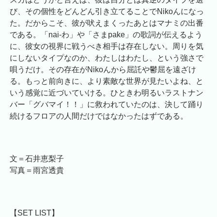
び、その個性をどんどん引き立てることでNikoんになっ
た。だからこそ、彼が吠えまくったあとはマナミの出番
である。「nai-わ」や「さまpake」の歌詞が伝えるよう
に、彼女の視界に戦うべき相手は存在しない。周りを気
にしないタイプなのか、わたしはわたし、という強さで
唄うだけ。その存在がNikoんから屈託や鬱屈を遠ざけ
る。もっと前向きに、より素敵な世界が見たいよね、と
いう感覚に近づいていける。ひときわ明るいラストナン
バー「グバマイ！！」に救われていたのは、決して踊り
続けるフロアの人間だけではなかったはずである。
文＝石井恵梨子
写真＝雨宮透貴
【SET LIST】