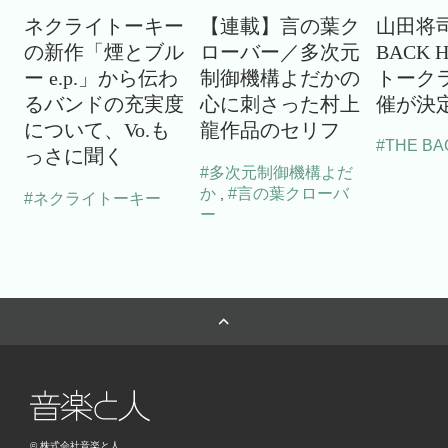
ネクライトーキー
【連載】言の葉ク
山田将司
の新作「煙とブル
ローバー／多次元
BACK 
ー e.p.」から伝わ
制御機構よだかの
トーク
るバンドの充実度
心に刺さった村上
催が決
について、Vo.も
龍作品のセリフ
#THE BA
っさに聞く
#多次元制御機構よだ
か
#言の葉クローバ
,
#ネクライトーキー
ー
© 株式会社音楽と人