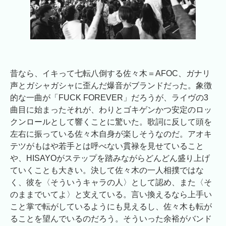
昔なら、イキって七転八倒する佐々木＝AFOC、ガナリ
声とガシャガシャに歪んだ爆音がブランドだった。象徴
的な一曲が「FUCK FOREVER」だろうが、ライヴの3
曲目に始まったそれが、わりとゴキゲンかつ安定のロッ
クンロールとして響くことに驚いた。歌詞に反して頭を
左右に振っている佐々木自身が楽しそうなのだ。アオキ
テツがもはや若手とは呼べない貫禄を見せていること
や、HISAYOがステップを踏みながらどんどん盛り上げ
ていくことも大きい。決して佐々木の一人相撲ではな
く、彼を〈そういうキャラの人〉として認め、また〈そ
のままでいてよ〉と支えている。言い換えるなら上手い
こと掌で転がしているようにも見えるし、佐々木も転が
ることを望んでいるのだろう。そういった余裕がバンド