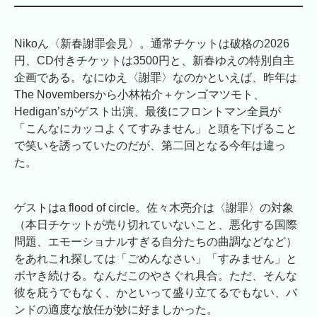
Nikoん〈新春謝罪会見〉。通常チケットは破格の2026
円、CD付きチケットは3500円と、新春ゆえの特別自主
企画である。なにゆえ〈謝罪〉なのかといえば、昨年は
The Novembersから小林祐介＋ケンゴマツモト、
Hedigan’sがゲスト出演、最後にフロントマン全員が
「こんなにカッコよくてすみません」と頭を下げること
で笑いを誘っていたのだが、第二回となる今年は違っ
た。
ゲストはa flood of circle。佐々木亮介は〈謝罪〉の対象
（本日チケットが売り切れていないこと、悪化する国際
問題、エモーショナルすぎる自分たちの曲調などなど）
をあれこれ探しては「ごめんなさい」「すみません」と
ボヤき続ける。なんだこのやさぐれ具合。ただ、そんな
彼を庇うでもなく、かといって盛り立てるでもない、バ
ンドの適度な放任が妙に好ましかった。