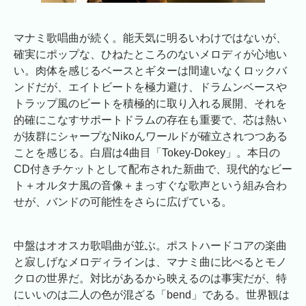
マナミ歌唱曲が続く。能天気に明るいわけではないが、
確実にポップな、ひねたところのないメロディが心地い
い。肉体を感じるベースとギターは間違いなくロックバ
ンドだが、エイトビートを極力避け、ドラムンベースや
トラップ風のビートを積極的に取り入れる展開、それを
的確にこなすサポートドラムの存在も重要で、芯は熱い
が抜群にシャープなNikoんワールドが確立されつつある
ことを感じる。白眉は4曲目「Tokey-Dokey」。本日の
CD付きチケットとして配布された新曲で、現代的なビー
ト＋オルタナ風の音像＋まっすぐな歌声という組み合わ
せが、バンドの可能性をさらに広げている。
中盤はオオスカ歌唱曲が並ぶ。ポストハードコアの楽曲
と寂しげなメロディラインは、マナミ曲に比べるとモノ
クロの世界だ。対比があるから映えるのは事実だが、特
にいいのは二人の色が混ざる「bend」である。世界観は