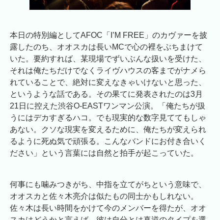
本日の特別編としてAFOC「I’M FREE」のカヴァーを披
露したのち、オオスカは長いMCで心の裡をぶちまけて
いた。要約すれば、某現場でずいぶんな扱いを受けた、
それは俺たちだけでなくライヴハウスの客までがナメら
れていることで、絶対に変えなきゃいけないと思った、
というような話である。その果てに発表されたのは3月
21日に控えた渋谷O-EASTワンマン公演。「俺たちが扱
うにはデカすぎるハコ。でも現実的な数字見ててもしゃ
あない。クソな現実を変えるために、俺たちが変えられ
るように死ぬ気で頑張る。こんなバンドにお付き合いく
ださい」という言葉には自然と拍手が起こっていた。
何事にも噛みつきがち、中指を立てがちという意味で、
オオスカと佐々木亮介は似たもの同士かもしれない。
佐々木は長い時間をかけて今のメンバーを得たが、オオ
スカはどうかと言えば、彼は自分とは真逆のタイプを選