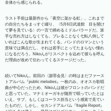
全体から感じられる。
ラスト手前は最新作から「夜空に架かる虹」。これまで
の自分たちをまっすぐ綴り、〈5月6日武道館 目を開け
て夢を見ている〉の一言で締めるミドルバラードだ。派
手な売れ方はしなくても、ブレることなく七転八倒して
いればこんな歌が生まれてくる。バンドのロマンという
意味では満点だし、それは若手にとってたまらない憧れ
になるだろう。Nikoんがリスペクトを込めて彼らを呼ん
だ理由が改めて伝わってくるステージだった。
続いてNikoん。前回の〈謝罪会見〉の時はまだファース
トアルバム『public melodies』一枚のみ、オオスカ歌唱
曲が中心だったため、Nikoんは彼がフロントのバンドだ
と思っていた。マナミオーガキが随所で唄っていたとは
いえ、サブ、もしくはコーラス担当という感覚で見てい
たものだ。しかし、セカンドアルバム『fragile Report』