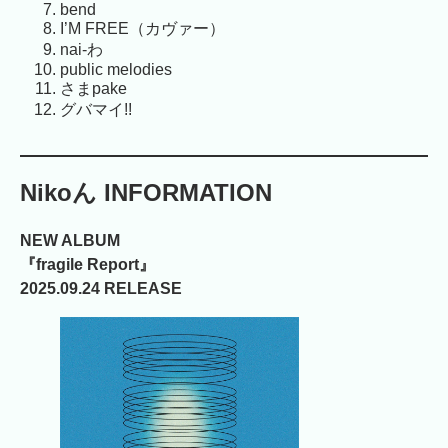
bend
I’M FREE（カヴァー）
nai-わ
public melodies
さまpake
グバマイ!!
Nikoん INFORMATION
NEW ALBUM
『fragile Report』
2025.09.24 RELEASE