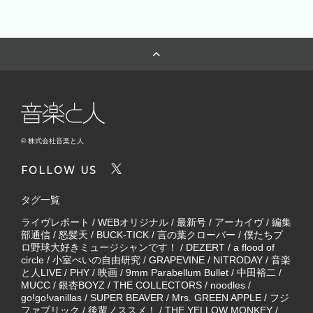
© 株式会社音楽と人
FOLLOW US
タグ一覧
ライヴレポート
/
WEBオリジナル
/
最新号
/
アーカイヴ
/
編集
部通信
/
怒髪天
/
BUCK-TICK
/
言の葉クローバー
/
僕たちプ
ロ野球大好きミュージシャンです！
/
DEZERT
/
a flood of
circle
/
小室ぺいの自由研究
/
GRAPEVINE
/
NITRODAY
/
音楽
と人LIVE
/
PHY
/
映画
/
9mm Parabellum Bullet
/
中田裕二
/
MUCC
/
銀杏BOYZ
/
THE COLLECTORS
/
noodles
/
go!go!vanillas
/
SUPER BEAVER
/
Mrs. GREEN APPLE
/
フジ
ファブリック
/
後輩ノススメ！
/
THE YELLOW MONKEY
/