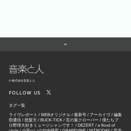
© 株式会社音楽と人
FOLLOW US
タグ一覧
ライヴレポート
/
WEBオリジナル
/
最新号
/
アーカイヴ
/
編集
部通信
/
怒髪天
/
BUCK-TICK
/
言の葉クローバー
/
僕たちプ
ロ野球大好きミュージシャンです！
/
DEZERT
/
a flood of
circle
/
小室ぺいの自由研究
/
GRAPEVINE
/
NITRODAY
/
音楽