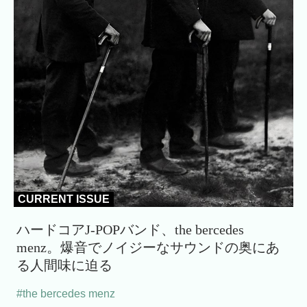
CURRENT ISSUE
ハードコアJ-POPバンド、the bercedes
menz。爆音でノイジーなサウンドの奥にあ
る人間味に迫る
#the bercedes menz