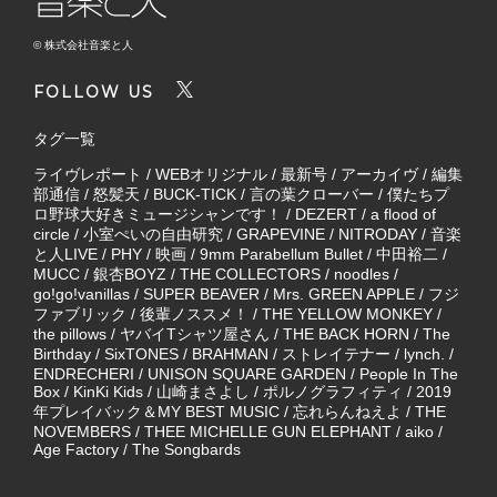
© 株式会社音楽と人
FOLLOW US
タグ一覧
ライヴレポート
/
WEBオリジナル
/
最新号
/
アーカイヴ
/
編集
部通信
/
怒髪天
/
BUCK-TICK
/
言の葉クローバー
/
僕たちプ
ロ野球大好きミュージシャンです！
/
DEZERT
/
a flood of
circle
/
小室ぺいの自由研究
/
GRAPEVINE
/
NITRODAY
/
音楽
と人LIVE
/
PHY
/
映画
/
9mm Parabellum Bullet
/
中田裕二
/
MUCC
/
銀杏BOYZ
/
THE COLLECTORS
/
noodles
/
go!go!vanillas
/
SUPER BEAVER
/
Mrs. GREEN APPLE
/
フジ
ファブリック
/
後輩ノススメ！
/
THE YELLOW MONKEY
/
the pillows
/
ヤバイTシャツ屋さん
/
THE BACK HORN
/
The
Birthday
/
SixTONES
/
BRAHMAN
/
ストレイテナー
/
lynch.
/
ENDRECHERI
/
UNISON SQUARE GARDEN
/
People In The
Box
/
KinKi Kids
/
山崎まさよし
/
ポルノグラフィティ
/
2019
年プレイバック＆MY BEST MUSIC
/
忘れらんねえよ
/
THE
NOVEMBERS
/
THEE MICHELLE GUN ELEPHANT
/
aiko
/
Age Factory
/
The Songbards