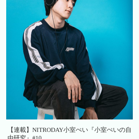
【連載】NITRODAY小室ぺい『小室ぺいの自
由研究』#10