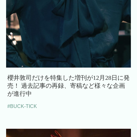
櫻井敦司だけを特集した増刊が12月28日に発
売！ 過去記事の再録、寄稿など様々な企画
が進行中
#BUCK-TICK