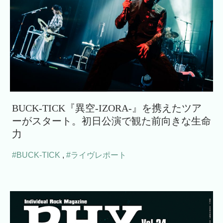
BUCK-TICK『異空-IZORA-』を携えたツア
ーがスタート。初日公演で観た前向きな生命
力
#BUCK-TICK
,
#ライヴレポート