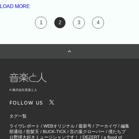
LOAD MORE
1
2
3
4
© 株式会社音楽と人
FOLLOW US
タグ一覧
ライヴレポート
/
WEBオリジナル
/
最新号
/
アーカイヴ
/
編集
部通信
/
怒髪天
/
BUCK-TICK
/
言の葉クローバー
/
僕たちプ
ロ野球大好きミュージシャンです！
/
DEZERT
/
a flood of