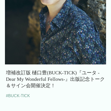
増補改訂版 樋口豊(BUCK-TICK)『ユータ -
Dear My Wonderful Fellows-』出版記念トーク
＆サイン会開催決定！
#BUCK-TICK