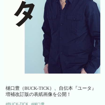
樋口豊（BUCK-TICK）、自伝本『ユータ』
増補改訂版の表紙画像を公開！
#BUCK-TICK
,
#樋口豊