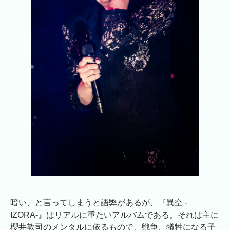
暗い、と言ってしまうと語弊があるが、『異空 -
IZORA-』はリアルに重たいアルバムである。それは主に
櫻井敦司のメンタルに依るもので、戦争、犠牲になる子