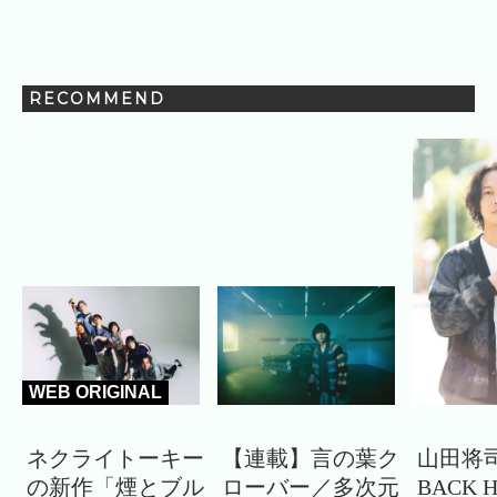
RECOMMEND
WEB ORIGINAL
ネクライトーキー
【連載】言の葉ク
山田将司
の新作「煙とブル
ローバー／多次元
BACK 