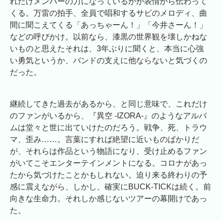
れだけメンバーの力になっているかが表情から伝わって
くる。万雷の拍手、全員で唱和するサビのメロディ、曲
間に聞こえてくる「あっちゃーん！」「今井さーん！」
などの呼びかけ。以前なら、漆黒の世界観を壊しかねな
いものと思えたそれは、3年ぶりに聞くと、本当に心強
い勇気というか、バンドの支えに他ならないと気づくの
だった。
継続してきた過去があるから、と同じ意味で、これだけ
のファンがいるから、『異空 -IZORA-』のようなアルバ
ムは堂々と世に出ていけたのだろう。戦争、死、トラウ
マ、歪み……。言葉にすれば絶望に近いものばかりだ
が、それらは作品という物語になり、受け止めるファン
がいてこそエンターテインメントになる。コロナがあっ
たから気づけたことかもしれない。迫り来る終わりの予
感に震えながら、しかし、確実にBUCK-TICKは続く。前
向きな生命力。それしか感じないツアーの幕開けであっ
た。