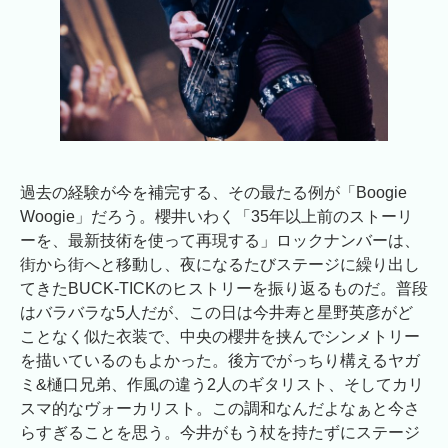
過去の経験が今を補完する、その最たる例が「Boogie
Woogie」だろう。櫻井いわく「35年以上前のストーリ
ーを、最新技術を使って再現する」ロックナンバーは、
街から街へと移動し、夜になるたびステージに繰り出し
てきたBUCK-TICKのヒストリーを振り返るものだ。普段
はバラバラな5人だが、この日は今井寿と星野英彦がど
ことなく似た衣装で、中央の櫻井を挟んでシンメトリー
を描いているのもよかった。後方でがっちり構えるヤガ
ミ&樋口兄弟、作風の違う2人のギタリスト、そしてカリ
スマ的なヴォーカリスト。この調和なんだよなぁと今さ
らすぎることを思う。今井がもう杖を持たずにステージ