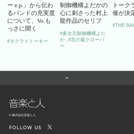
ー e.p.」から伝わ
制御機構よだかの
トーク
るバンドの充実度
心に刺さった村上
催が決
について、Vo.も
龍作品のセリフ
#THE BA
っさに聞く
#多次元制御機構よだ
か
#言の葉クローバ
,
#ネクライトーキー
ー
© 株式会社音楽と人
FOLLOW US