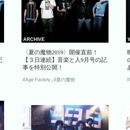
ARCHIVE
〈夏の魔物2019〉開催直前！
記
【３日連続】音楽と人9月号の記
事を特別公開！
#Age Factory
,
#夏の魔物