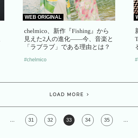
WEB ORIGINAL
chelmico、新作『Fishing』から
通
見えた2人の進化――今、音楽と
「ラブラブ」である理由とは？
#chelmico
LOAD MORE
…
31
32
33
34
35
…