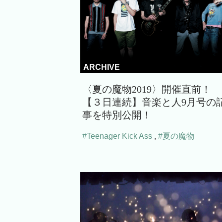
ARCHIVE
〈夏の魔物2019〉開催直前！
【３日連続】音楽と人9月号の
事を特別公開！
#Teenager Kick Ass
,
#夏の魔物