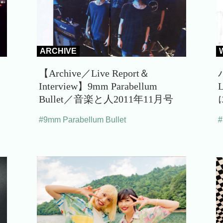
ARCHIVE
【Archive／Live Report＆
Interview】9mm Parabellum
Bullet／音楽と人2011年11月号
#9mm Parabellum Bullet