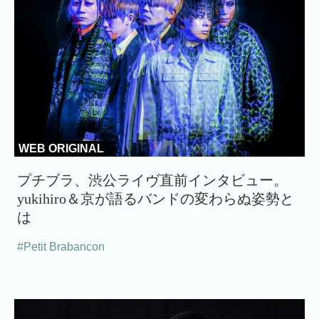
WEB ORIGINAL
プチブラ、渋公ライヴ直前インタビュー。
yukihiro＆京が語るバンドの変わらぬ姿勢と
は
#Petit Brabancon