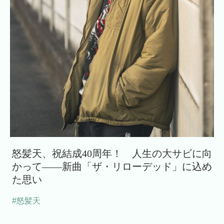
怒髪天、祝結成40周年！ 人生の大サビに向
かって――新曲「ザ・リローデッド」に込め
た思い
#怒髪天