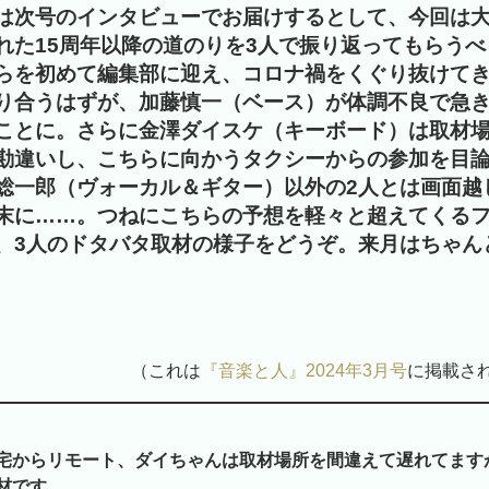
は次号のインタビューでお届けするとして、今回は
れた15周年以降の道のりを3人で振り返ってもらう
らを初めて編集部に迎え、コロナ禍をくぐり抜けて
り合うはずが、加藤慎一（ベース）が体調不良で急
ことに。さらに金澤ダイスケ（キーボード）は取材
勘違いし、こちらに向かうタクシーからの参加を目
総一郎（ヴォーカル＆ギター）以外の2人とは画面越
末に……。つねにこちらの予想を軽々と超えてくる
、3人のドタバタ取材の様子をどうぞ。来月はちゃん
（これは
『音楽と人』2024年3月号
に掲載さ
宅からリモート、ダイちゃんは取材場所を間違えて遅れてます
材です。