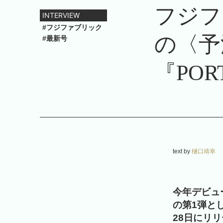
フジフ
INTERVIEW
#フジファブリック
の〈予
#最新号
『POR
text by
樋口靖幸
今年デビュ
の第1弾と
28日にリ