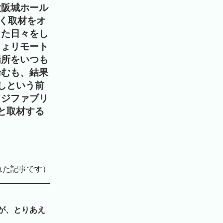
大阪城ホール
べく取材をオ
きた日々をし
きょリモート
場所をいつも
論むも、結果
しという前
フジファブリ
と取材する
れた記事です）
が、とりあえ