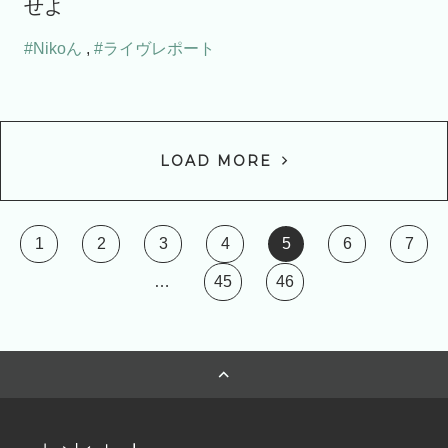
せよ
#Nikoん
,
#ライヴレポート
LOAD MORE
1
2
3
4
5
6
7
…
45
46