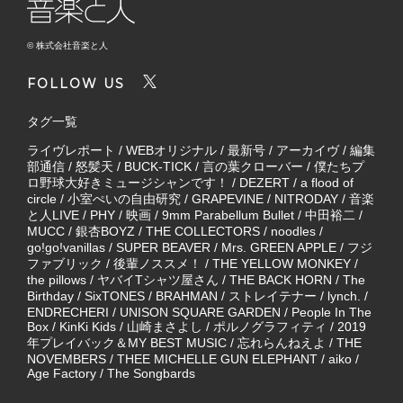
© 株式会社音楽と人
FOLLOW US
タグ一覧
ライヴレポート
/
WEBオリジナル
/
最新号
/
アーカイヴ
/
編集
部通信
/
怒髪天
/
BUCK-TICK
/
言の葉クローバー
/
僕たちプ
ロ野球大好きミュージシャンです！
/
DEZERT
/
a flood of
circle
/
小室ぺいの自由研究
/
GRAPEVINE
/
NITRODAY
/
音楽
と人LIVE
/
PHY
/
映画
/
9mm Parabellum Bullet
/
中田裕二
/
MUCC
/
銀杏BOYZ
/
THE COLLECTORS
/
noodles
/
go!go!vanillas
/
SUPER BEAVER
/
Mrs. GREEN APPLE
/
フジ
ファブリック
/
後輩ノススメ！
/
THE YELLOW MONKEY
/
the pillows
/
ヤバイTシャツ屋さん
/
THE BACK HORN
/
The
Birthday
/
SixTONES
/
BRAHMAN
/
ストレイテナー
/
lynch.
/
ENDRECHERI
/
UNISON SQUARE GARDEN
/
People In The
Box
/
KinKi Kids
/
山崎まさよし
/
ポルノグラフィティ
/
2019
年プレイバック＆MY BEST MUSIC
/
忘れらんねえよ
/
THE
NOVEMBERS
/
THEE MICHELLE GUN ELEPHANT
/
aiko
/
Age Factory
/
The Songbards