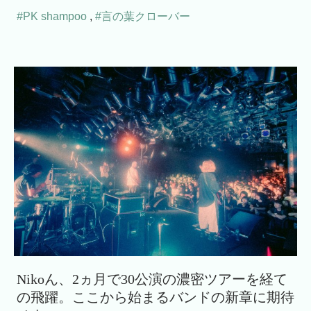
#PK shampoo
,
#言の葉クローバー
Nikoん、2ヵ月で30公演の濃密ツアーを経て
の飛躍。ここから始まるバンドの新章に期待