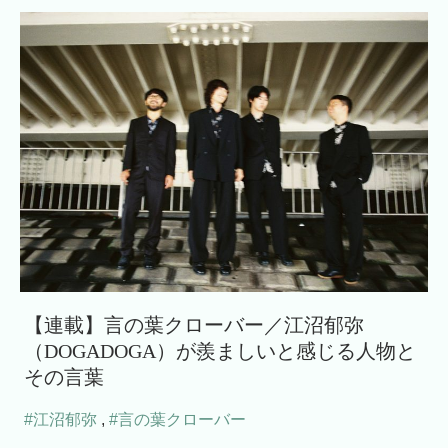
【連載】言の葉クローバー／江沼郁弥
（DOGADOGA）が羨ましいと感じる人物と
その言葉
#江沼郁弥
,
#言の葉クローバー