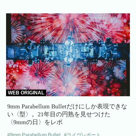
WEB ORIGINAL
9mm Parabellum Bulletだけにしか表現できな
い〈型〉。21年目の円熟を見せつけた
〈9mmの日〉をレポ
#9mm Parabellum Bullet
,
#ライヴレポート