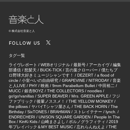
© 株式会社音楽と人
FOLLOW US
タグ一覧
ライヴレポート
/
WEBオリジナル
/
最新号
/
アーカイヴ
/
編集
部通信
/
怒髪天
/
BUCK-TICK
/
言の葉クローバー
/
僕たちプ
ロ野球大好きミュージシャンです！
/
DEZERT
/
a flood of
circle
/
小室ぺいの自由研究
/
GRAPEVINE
/
NITRODAY
/
音楽
と人LIVE
/
PHY
/
映画
/
9mm Parabellum Bullet
/
中田裕二
/
MUCC
/
銀杏BOYZ
/
THE COLLECTORS
/
noodles
/
go!go!vanillas
/
SUPER BEAVER
/
Mrs. GREEN APPLE
/
フジ
ファブリック
/
後輩ノススメ！
/
THE YELLOW MONKEY
/
the pillows
/
ヤバイTシャツ屋さん
/
THE BACK HORN
/
The
Birthday
/
SixTONES
/
BRAHMAN
/
ストレイテナー
/
lynch.
/
ENDRECHERI
/
UNISON SQUARE GARDEN
/
People In The
Box
/
KinKi Kids
/
山崎まさよし
/
ポルノグラフィティ
/
2019
年プレイバック＆MY BEST MUSIC
/
忘れらんねえよ
/
THE