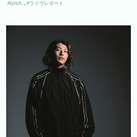
#lynch.
,
#ライヴレポート