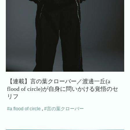
【連載】言の葉クローバー／渡邊一丘(a
flood of circle)が自身に問いかける覚悟のセ
リフ
#a flood of circle
,
#言の葉クローバー