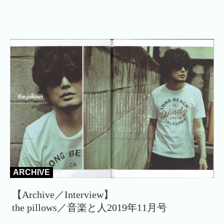
ARCHIVE
【Archive／Interview】
the pillows／音楽と人2019年11月号