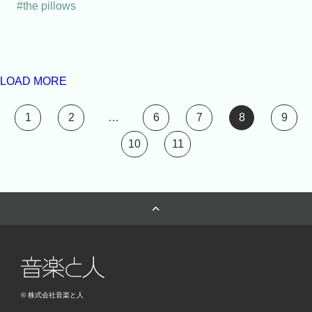
#the pillows
LOAD MORE
1
2
…
6
7
8
9
10
11
© 株式会社音楽と人