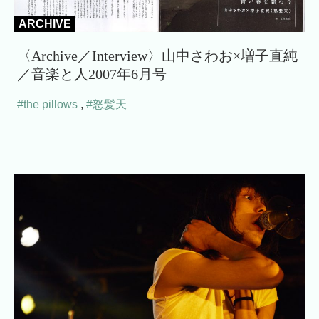
ARCHIVE
〈Archive／Interview〉山中さわお×増子直純
／音楽と人2007年6月号
#the pillows
,
#怒髪天