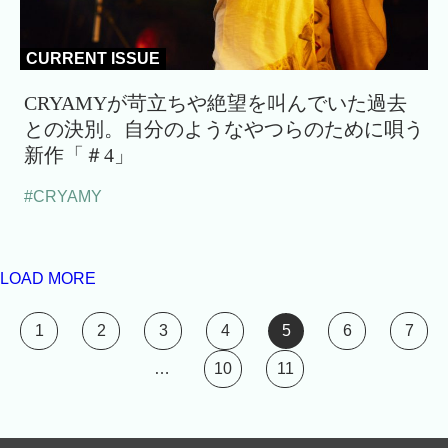
CURRENT ISSUE
CRYAMYが苛立ちや絶望を叫んでいた過去
との決別。自分のようなやつらのために唄う
新作「＃4」
#CRYAMY
LOAD MORE
1
2
3
4
5
6
7
…
10
11