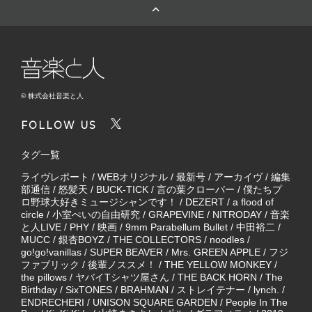
© 株式会社音楽と人
FOLLOW US
タグ一覧
ライヴレポート
/
WEBオリジナル
/
最新号
/
アーカイヴ
/
編集
部通信
/
怒髪天
/
BUCK-TICK
/
言の葉クローバー
/
僕たちプ
ロ野球大好きミュージシャンです！
/
DEZERT
/
a flood of
circle
/
小室ぺいの自由研究
/
GRAPEVINE
/
NITRODAY
/
音楽
と人LIVE
/
PHY
/
映画
/
9mm Parabellum Bullet
/
中田裕二
/
MUCC
/
銀杏BOYZ
/
THE COLLECTORS
/
noodles
/
go!go!vanillas
/
SUPER BEAVER
/
Mrs. GREEN APPLE
/
フジ
ファブリック
/
後輩ノススメ！
/
THE YELLOW MONKEY
/
the pillows
/
ヤバイTシャツ屋さん
/
THE BACK HORN
/
The
Birthday
/
SixTONES
/
BRAHMAN
/
ストレイテナー
/
lynch.
/
ENDRECHERI
/
UNISON SQUARE GARDEN
/
People In The