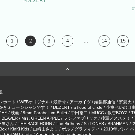
#DEZERT
1
2
3
4
…
14
15
覧
レポート
/
WEBオリジナル
/
最新号
/
アーカイヴ
/
編集部通信
/
怒髪天
好きミュージシャンです！
/
DEZERT
/
a flood of circle
/
小室ぺいの自
PHY
/
映画
/
9mm Parabellum Bullet
/
中田裕二
/
MUCC
/
銀杏BOYZ
/
T
 BEAVER
/
Mrs. GREEN APPLE
/
フジファブリック
/
後輩ノススメ！
/
ツ屋さん
/
THE BACK HORN
/
The Birthday
/
SixTONES
/
BRAHMAN
/
 Box
/
KinKi Kids
/
山崎まさよし
/
ポルノグラフィティ
/
2019年プレイバッ
 ELEPHANT
/
aiko
/
Age Factory
/
The Songbards