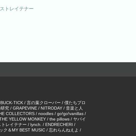
#ストレイテナー
/
BUCK-TICK
/
言の葉クローバー
/
僕たちプロ
由研究
/
GRAPEVINE
/
NITRODAY
/
音楽と人
HE COLLECTORS
/
noodles
/
go!go!vanillas
/
THE YELLOW MONKEY
/
the pillows
/
ヤバイ
ストレイテナー
/
lynch.
/
ENDRECHERI
/
ク＆MY BEST MUSIC
/
忘れらんねえよ
/