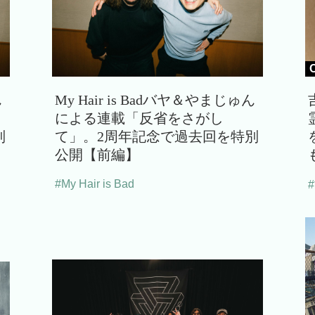
ん
My Hair is Badバヤ＆やまじゅん
による連載「反省をさがし
別
て」。2周年記念で過去回を特別
公開【前編】
#My Hair is Bad