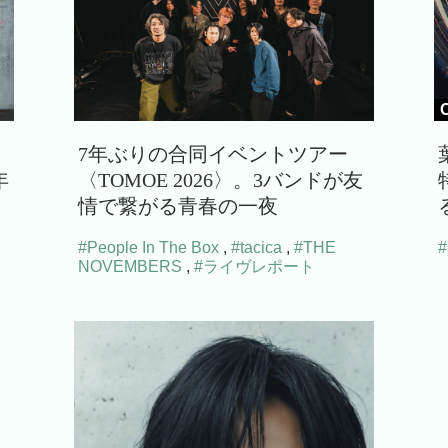
s
7年ぶりの合同イベントツアー
年
〈TOMOE 2026〉。3バンドが友
情で繋がる青春の一夜
#People In The Box
,
#tacica
,
#THE
NOVEMBERS
,
#ライヴレポート