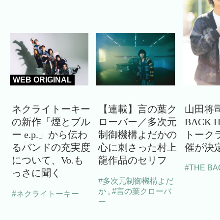
WEB ORIGINAL
ネクライトーキー
【連載】言の葉ク
山田将司
の新作「煙とブル
ローバー／多次元
BACK 
ー e.p.」から伝わ
制御機構よだかの
トーク
るバンドの充実度
心に刺さった村上
催が決
について、Vo.も
龍作品のセリフ
#THE BA
っさに聞く
#多次元制御機構よだ
か
#言の葉クローバ
,
#ネクライトーキー
ー