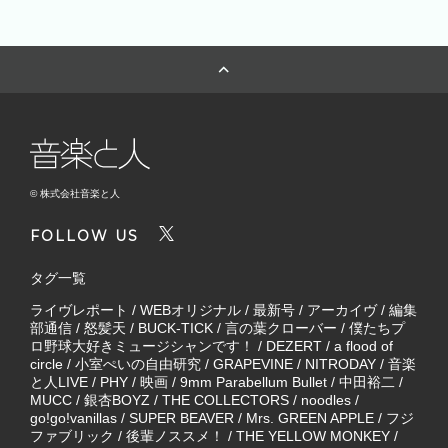
© 株式会社音楽と人
FOLLOW US
タグ一覧
ライヴレポート
/
WEBオリジナル
/
最新号
/
アーカイヴ
/
編集
部通信
/
怒髪天
/
BUCK-TICK
/
言の葉クローバー
/
僕たちプ
ロ野球大好きミュージシャンです！
/
DEZERT
/
a flood of
circle
/
小室ぺいの自由研究
/
GRAPEVINE
/
NITRODAY
/
音楽
と人LIVE
/
PHY
/
映画
/
9mm Parabellum Bullet
/
中田裕二
/
MUCC
/
銀杏BOYZ
/
THE COLLECTORS
/
noodles
/
go!go!vanillas
/
SUPER BEAVER
/
Mrs. GREEN APPLE
/
フジ
ファブリック
/
後輩ノススメ！
/
THE YELLOW MONKEY
/