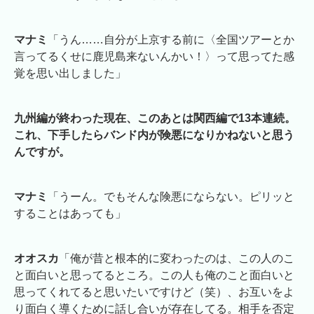
マナミ
「うん……自分が上京する前に〈全国ツアーとか
言ってるくせに鹿児島来ないんかい！〉って思ってた感
覚を思い出しました」
九州編が終わった現在、このあとは関西編で13本連続。
これ、下手したらバンド内が険悪になりかねないと思う
んですが。
マナミ
「うーん。でもそんな険悪にならない。ピリッと
することはあっても」
オオスカ
「俺が昔と根本的に変わったのは、この人のこ
と面白いと思ってるところ。この人も俺のこと面白いと
思ってくれてると思いたいですけど（笑）、お互いをよ
り面白く導くために話し合いが存在してる。相手を否定