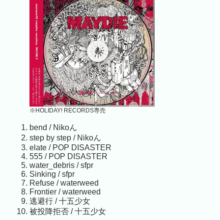
※HOLIDAY! RECORDS専売
bend / Nikoん
step by step / Nikoん
elate / POP DISASTER
555 / POP DISASTER
water_debris / sfpr
Sinking / sfpr
Refuse / waterweed
Frontier / waterweed
逃避行 / 十五少女
被投降拒否 / 十五少女