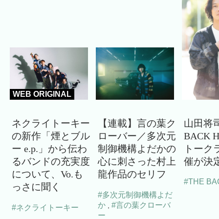
WEB ORIGINAL
ネクライトーキー
【連載】言の葉ク
山田将司
の新作「煙とブル
ローバー／多次元
BACK 
ー e.p.」から伝わ
制御機構よだかの
トーク
るバンドの充実度
心に刺さった村上
催が決
について、Vo.も
龍作品のセリフ
#THE BA
っさに聞く
#多次元制御機構よだ
か
#言の葉クローバ
,
#ネクライトーキー
ー