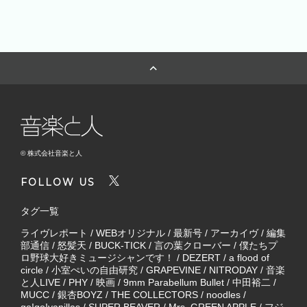
© 株式会社音楽と人
FOLLOW US
タグ一覧
ライヴレポート
/
WEBオリジナル
/
最新号
/
アーカイヴ
/
編集
部通信
/
怒髪天
/
BUCK-TICK
/
言の葉クローバー
/
僕たちプ
ロ野球大好きミュージシャンです！
/
DEZERT
/
a flood of
circle
/
小室ぺいの自由研究
/
GRAPEVINE
/
NITRODAY
/
音楽
と人LIVE
/
PHY
/
映画
/
9mm Parabellum Bullet
/
中田裕二
/
MUCC
/
銀杏BOYZ
/
THE COLLECTORS
/
noodles
/
go!go!vanillas
/
SUPER BEAVER
/
Mrs. GREEN APPLE
/
フジ