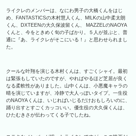
ライクレのメンバーは、なにわ男子の大橋くんをはじ
め、FANTASTICSの木村慧人くん、M!LKの山中柔太朗
くん、DXTEENの大久保波留くん、 MAZZELのNAOYA
くんと、今をときめく旬の子ばかり。５人が並ぶと、普
通に『あ、ライクレがそこにいる！』と思わせられまし
た。
クールな叶翔を演じる木村くんは、すごくシャイ。最初
は緊張もしていたのですが、やればやるほど芝居が良く
なる柔軟性がありました。山中くんは、小悪魔キャラの
晴を演じていますが、冷静で大人っぽいタイプ。一生役
のNAOYAくんは、いじればいじるだけおもしろいのに、
踊り出すとすごくカッコいい。優生役の大久保くんは、
ひたむきさが伝わってくる子でしたね。