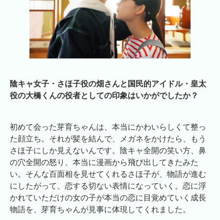
陰キャ女子
・
さほ子
役の畑さんと
国民的アイドル
・
皇太
役の大橋くん
の役者としての印象はいかがでしたか？
初めて会った芽育ちゃんは、本当にかわいらしくて整っ
た顔立ち。それが髪を結んで、メガネをかけたら、もう
さほ子にしか見えないんです。陰キャ全開の笑い方、鼻
の穴全開の怒り、本当に漫画から飛び出してきたみた
い。そんな百面相を見せてくれるさほ子が、物語が進む
にしたがって、恋する切ない表情になっていく。恋に浮
かれていただけの女の子が本当の恋に目覚めていく成長
物語を、芽育ちゃんが見事に体現してくれました。