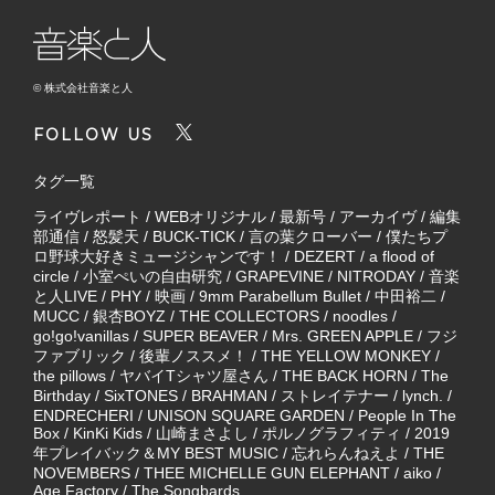
© 株式会社音楽と人
FOLLOW US
タグ一覧
ライヴレポート
/
WEBオリジナル
/
最新号
/
アーカイヴ
/
編集
部通信
/
怒髪天
/
BUCK-TICK
/
言の葉クローバー
/
僕たちプ
ロ野球大好きミュージシャンです！
/
DEZERT
/
a flood of
circle
/
小室ぺいの自由研究
/
GRAPEVINE
/
NITRODAY
/
音楽
と人LIVE
/
PHY
/
映画
/
9mm Parabellum Bullet
/
中田裕二
/
MUCC
/
銀杏BOYZ
/
THE COLLECTORS
/
noodles
/
go!go!vanillas
/
SUPER BEAVER
/
Mrs. GREEN APPLE
/
フジ
ファブリック
/
後輩ノススメ！
/
THE YELLOW MONKEY
/
the pillows
/
ヤバイTシャツ屋さん
/
THE BACK HORN
/
The
Birthday
/
SixTONES
/
BRAHMAN
/
ストレイテナー
/
lynch.
/
ENDRECHERI
/
UNISON SQUARE GARDEN
/
People In The
Box
/
KinKi Kids
/
山崎まさよし
/
ポルノグラフィティ
/
2019
年プレイバック＆MY BEST MUSIC
/
忘れらんねえよ
/
THE
NOVEMBERS
/
THEE MICHELLE GUN ELEPHANT
/
aiko
/
Age Factory
/
The Songbards