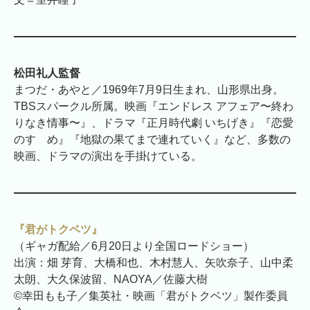
松田礼人
監督
まつだ・あやと／1969年7月9日生まれ、山形県出身。
TBSスパークル所属。映画『エンドレス アフェア〜終わ
りなき情事〜』、ドラマ『正月時代劇 いちげき』『恋愛
のすゝめ』『地獄の果てまで連れていく』など、多数の
映画、ドラマの演出を手掛けている。
『君がトクベツ』
（ギャガ配給／6月20日より全国ロードショー）
出演：畑 芽育、大橋和也、木村慧人、矢吹奈子、山中柔
太朗、大久保波留、NAOYA／佐藤大樹
©幸田もも子／集英社・映画「君がトクベツ」製作委員