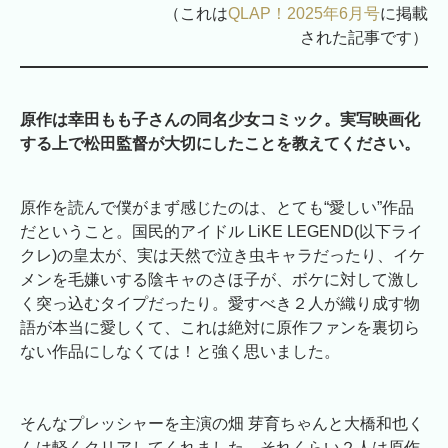
（これは
QLAP！2025年6月号
に掲載
された記事です）
原作は
幸田もも子さんの同名少女コミック。
実写映画化
する上で松田監督が大切にしたことを教えてください。
原作を読んで僕がまず感じたのは、とても“愛しい”作品
だということ。国民的アイドル LiKE LEGEND(以下ライ
クレ)の皇太が、実は天然で泣き虫キャラだったり、イケ
メンを毛嫌いする陰キャのさほ子が、ボケに対して激し
く突っ込むタイプだったり。愛すべき２人が織り成す物
語が本当に愛しくて、これは絶対に原作ファンを裏切ら
ない作品にしなくては！と強く思いました。
そんなプレッシャーを主演の畑 芽育ちゃんと大橋和也く
んは軽くクリアしてくれました。それくらい２人は原作