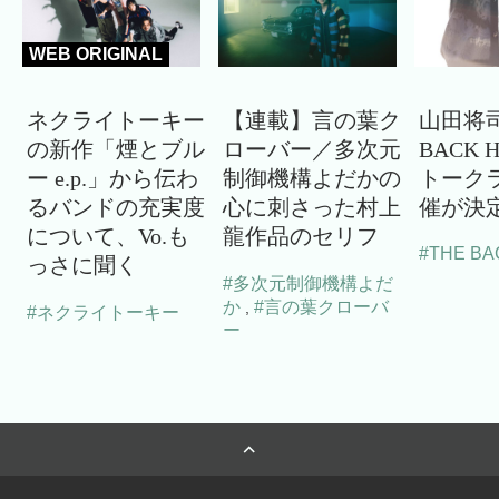
WEB ORIGINAL
ネクライトーキー
【連載】言の葉ク
山田将司
の新作「煙とブル
ローバー／多次元
BACK 
ー e.p.」から伝わ
制御機構よだかの
トーク
るバンドの充実度
心に刺さった村上
催が決
について、Vo.も
龍作品のセリフ
#THE BA
っさに聞く
#多次元制御機構よだ
か
#言の葉クローバ
,
#ネクライトーキー
ー