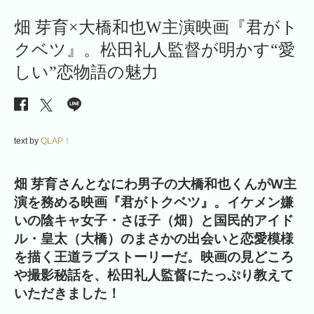
畑 芽育×大橋和也W主演映画『君がト
クベツ』。松田礼人監督が明かす“愛
しい”恋物語の魅力
text by
QLAP！
畑 芽育さんとなにわ男子の大橋和也くんが
W主
演を務める
映画
『君がトクベツ』。イケメン
嫌
いの
陰キャ女子・さほ子（畑）と国民的アイド
ル・皇太
（大橋）
のまさかの出会いと恋愛模様
を描く王道ラブストーリーだ。映画の見どころ
や撮影秘話を、松田礼人監督にたっぷり教えて
いただきました
！