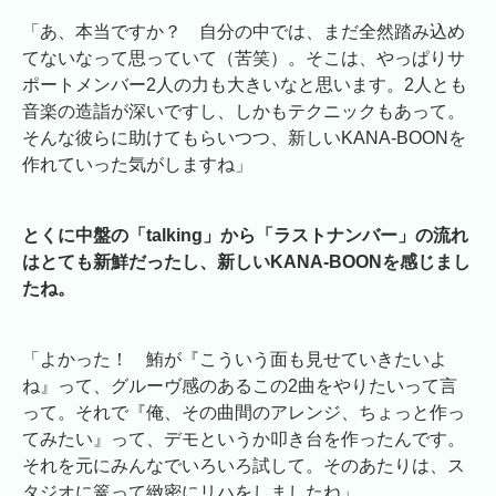
「あ、本当ですか？ 自分の中では、まだ全然踏み込め
てないなって思っていて（苦笑）。そこは、やっぱりサ
ポートメンバー2人の力も大きいなと思います。2人とも
音楽の造詣が深いですし、しかもテクニックもあって。
そんな彼らに助けてもらいつつ、新しいKANA-BOONを
作れていった気がしますね」
とくに中盤の「talking」から「ラストナンバー」の流れ
はとても新鮮だったし、新しいKANA-BOONを感じまし
たね。
「よかった！ 鮪が『こういう面も見せていきたいよ
ね』って、グルーヴ感のあるこの2曲をやりたいって言
って。それで『俺、その曲間のアレンジ、ちょっと作っ
てみたい』って、デモというか叩き台を作ったんです。
それを元にみんなでいろいろ試して。そのあたりは、ス
タジオに篭って緻密にリハをしましたね」