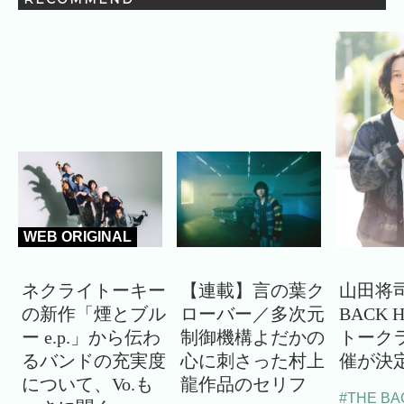
WEB ORIGINAL
ネクライトーキー
【連載】言の葉ク
山田将司
の新作「煙とブル
ローバー／多次元
BACK 
ー e.p.」から伝わ
制御機構よだかの
トーク
るバンドの充実度
心に刺さった村上
催が決
について、Vo.も
龍作品のセリフ
#THE BA