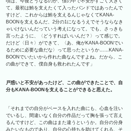
頃は、今後どうなるのか、僕の中で不安がすごく大きく
て。最初は鮪を支えたくて入ったバンドではあったんで
すけど、これからは鮪を支えるんじゃなくてKANA-
BOONを支えるんだ、2分の1になるうえでそうならなき
ゃいけないんだっていう考えになって。でも、さっきも
言ったように、〈どうすればいいんだ？〉って感じで。
だけど〈日々〉ができて、〈あ、俺がKANA-BOONでい
るために必要な曲だな〉って思ったというか……KANA-
BOONでいたいから作れた曲なんですよね。だから、こ
の曲ができて、僕自身も救われたんです」
戸惑いと不安があったけど、この曲ができたことで、自
分もKANA-BOONを支えることができると思えた。
「それまでの自分がベースを入れた曲にも、心血を注い
でいるし、間違いなく自分の作品だって胸を張って言え
るんですけど、この曲はまた違うというか。自分の分身
みたいなものであり、自分の心持ちを助けてくれる、そ