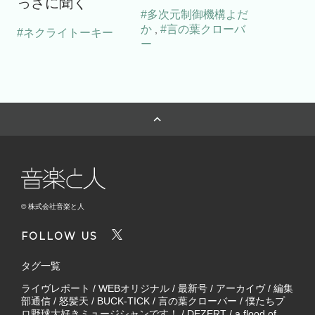
っさに聞く
#多次元制御機構よだ
か
#言の葉クローバ
,
#ネクライトーキー
ー
© 株式会社音楽と人
FOLLOW US
タグ一覧
ライヴレポート
/
WEBオリジナル
/
最新号
/
アーカイヴ
/
編集
部通信
/
怒髪天
/
BUCK-TICK
/
言の葉クローバー
/
僕たちプ
ロ野球大好きミュージシャンです！
/
DEZERT
/
a flood of