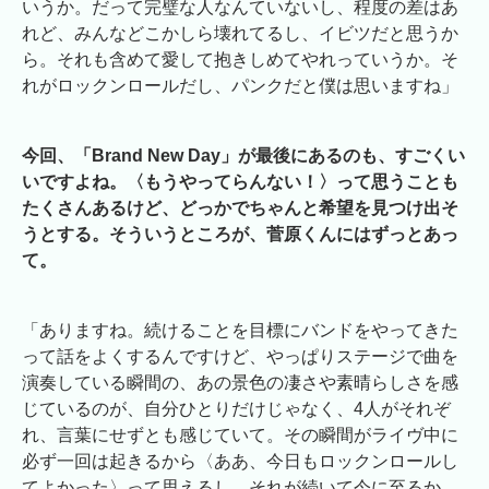
いうか。だって完璧な人なんていないし、程度の差はあ
れど、みんなどこかしら壊れてるし、イビツだと思うか
ら。それも含めて愛して抱きしめてやれっていうか。そ
れがロックンロールだし、パンクだと僕は思いますね」
今回、「Brand New Day」が最後にあるのも、すごくい
いですよね。〈もうやってらんない！〉って思うことも
たくさんあるけど、どっかでちゃんと希望を見つけ出そ
うとする。そういうところが、菅原くんにはずっとあっ
て。
「ありますね。続けることを目標にバンドをやってきた
って話をよくするんですけど、やっぱりステージで曲を
演奏している瞬間の、あの景色の凄さや素晴らしさを感
じているのが、自分ひとりだけじゃなく、4人がそれぞ
れ、言葉にせずとも感じていて。その瞬間がライヴ中に
必ず一回は起きるから〈ああ、今日もロックンロールし
てよかった〉って思えるし、それが続いて今に至るか