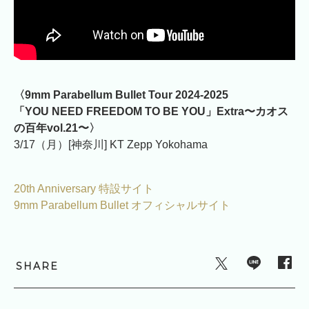
〈9mm Parabellum Bullet Tour 2024-2025
「YOU NEED FREEDOM TO BE YOU」Extra〜カオス
の百年vol.21〜〉
3/17（月）[神奈川] KT Zepp Yokohama
20th Anniversary 特設サイト
9mm Parabellum Bullet オフィシャルサイト
SHARE