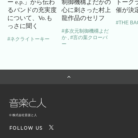
ー e.p.」から伝わ
制御機構よだかの
トーク
るバンドの充実度
心に刺さった村上
催が決
について、Vo.も
龍作品のセリフ
#THE BA
っさに聞く
#多次元制御機構よだ
か
#言の葉クローバ
,
#ネクライトーキー
ー
© 株式会社音楽と人
FOLLOW US