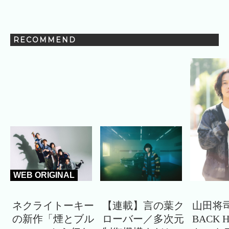
RECOMMEND
WEB ORIGINAL
ネクライトーキー
【連載】言の葉ク
山田将司
の新作「煙とブル
ローバー／多次元
BACK 