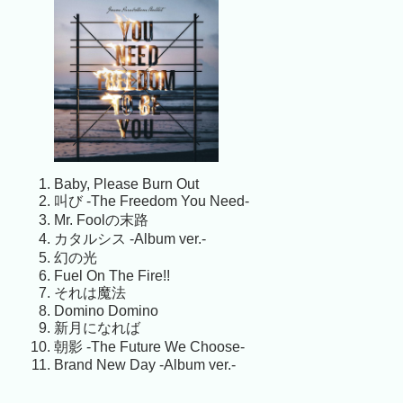
Baby, Please Burn Out
叫び -The Freedom You Need-
Mr. Foolの末路
カタルシス -Album ver.-
幻の光
Fuel On The Fire!!
それは魔法
Domino Domino
新月になれば
朝影 -The Future We Choose-
Brand New Day -Album ver.-