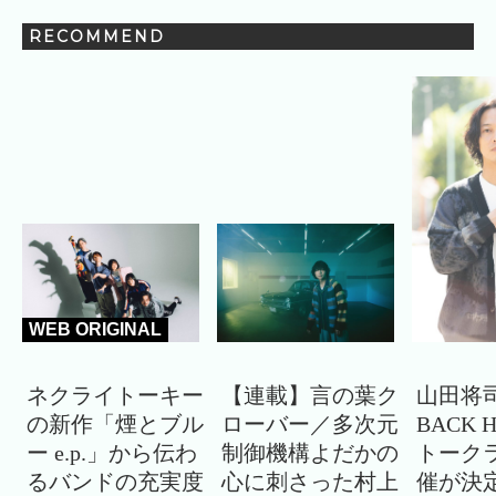
RECOMMEND
WEB ORIGINAL
ネクライトーキー
【連載】言の葉ク
山田将司
の新作「煙とブル
ローバー／多次元
BACK 
ー e.p.」から伝わ
制御機構よだかの
トーク
るバンドの充実度
心に刺さった村上
催が決