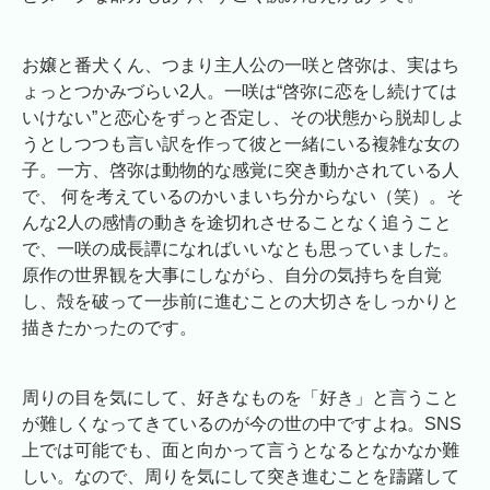
お嬢と番犬くん、つまり主人公の一咲と啓弥は、実はち
ょっとつかみづらい2人。一咲は“啓弥に恋をし続けては
いけない”と恋心をずっと否定し、その状態から脱却しよ
うとしつつも言い訳を作って彼と一緒にいる複雑な女の
子。一方、啓弥は動物的な感覚に突き動かされている人
で、 何を考えているのかいまいち分からない（笑）。そ
んな2人の感情の動きを途切れさせることなく追うこと
で、一咲の成長譚になればいいなとも思っていました。
原作の世界観を大事にしながら、自分の気持ちを自覚
し、殻を破って一歩前に進むことの大切さをしっかりと
描きたかったのです。
周りの目を気にして、好きなものを「好き」と言うこと
が難しくなってきているのが今の世の中ですよね。SNS
上では可能でも、面と向かって言うとなるとなかなか難
しい。なので、周りを気にして突き進むことを躊躇して