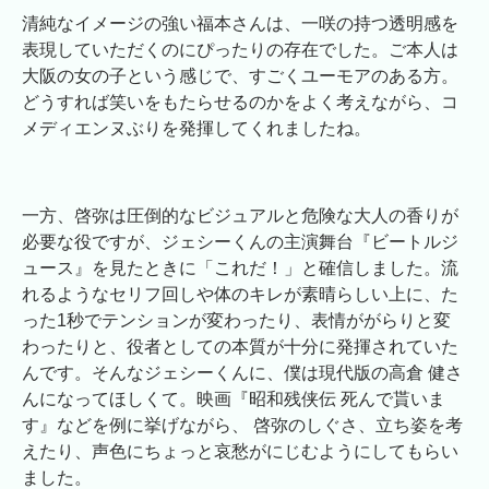
清純なイメージの強い福本さんは、一咲の持つ透明感を
表現していただくのにぴったりの存在でした。ご本人は
大阪の女の子という感じで、すごくユーモアのある方。
どうすれば笑いをもたらせるのかをよく考えながら、コ
メディエンヌぶりを発揮してくれましたね。
一方、啓弥は圧倒的なビジュアルと危険な大人の香りが
必要な役ですが、ジェシーくんの主演舞台『ビートルジ
ュース』を見たときに「これだ！」と確信しました。流
れるようなセリフ回しや体のキレが素晴らしい上に、た
った1秒でテンションが変わったり、表情ががらりと変
わったりと、役者としての本質が十分に発揮されていた
んです。そんなジェシーくんに、僕は現代版の高倉 健さ
んになってほしくて。映画『昭和残侠伝 死んで貰いま
す』などを例に挙げながら、 啓弥のしぐさ、立ち姿を考
えたり、声色にちょっと哀愁がにじむようにしてもらい
ました。