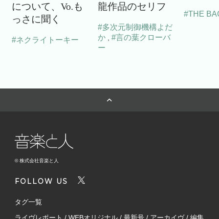
について、Vo.も
龍作品のセリフ
#THE BA
っさに聞く
#多次元制御機構よだ
か
#言の葉クローバ
,
#ネクライトーキー
ー
© 株式会社音楽と人
FOLLOW US
タグ一覧
ライヴレポート
/
WEBオリジナル
/
最新号
/
アーカイヴ
/
編集