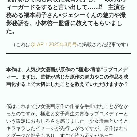
ィ
ー
ガードをすると言い出して……⁉ 主演を
務める
福本莉子さん×ジェシーくん
の魅力や撮
影秘話を、小林啓一監督に教えてもらいまし
た。
（これは
QLAP！2025年3月号
に掲載された記事です）
本作は、人気少女漫画が原作の “極道×青春”ラブコメデ
ィー。まずは、監督が感じた原作の魅力やこの作品を映
画化する上で大切にしたことを教えていただけますか？
僕はこれまで少女漫画原作の作品を手掛けたことがなか
ったのですが、極道と女子高生の青春ラブコメディーと
いう設定におもしろさを感じました。少女漫画というと
キラキラしたイメージが先行しがちですが、原作はわり
とダークな部分もあり、すごく読み応えがあって。