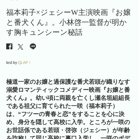
福本莉子×ジェシーW主演映画『お嬢
と番犬くん』。小林啓一監督が明か
す胸キュンシーン秘話
text by
QLAP！
極道一家のお嬢と過保護な番犬若頭が織りなす
溺愛ロマンティックコメディー映画『お嬢と番
犬くん』。幼い頃に両親を亡くし瀬名垣組組長
である祖父に育てられた一咲（福本莉子）
は、“フツーの青春と恋”をすることを心に決
め、身分を隠して高校に入学。ところが一咲の
お世話係である若頭・啓弥（ジェシー）が年齢
を詐称して同じ高校に裏口入学し、一咲のボデ