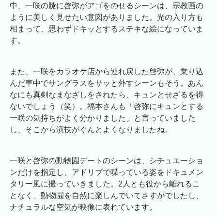
中、一咲の膝に啓弥がアゴをのせるシーンは、宗教画の
ように美しく見せたい意図がありました。光の入り方も
相まって、思わずドキッとするステキな絵になっていま
す。
また、一咲をカラオケ店から連れ戻した啓弥が、乗り込
んだ車中でサングラスをサッと外すシーンもそう。あん
なにも真剣なまなざしをされたら、キュンとせざるを得
ないでしょう（笑）。福本さんも「啓弥にキュンとする
一咲の気持ちがよく分かりました」と言っていました
し、そこから演技がぐんとよくなりましたね。
一咲と啓弥の動物園デートのシーンは、シチュエーショ
ンだけを指定し、アドリブで喋っている姿をドキュメン
タリー風に撮っていきました。2人とも役から離れるこ
となく、動物園を自然に楽しんでいてさすがでしたし、
ナチュラルな空気が映像に表れています。