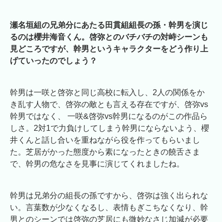
瀬名垣組の兄弟分にあたる田貫組組長の孫・幹男を演じ
るのは櫻井海音くん。啓弥とのバチバチの対峙シーンも
見どころですが、幹男というキャラクターをどう作り上
げていったのでしょう？
幹男は一咲と啓弥と同じ高校に転入し、2人の関係をか
き乱す人物で、啓弥の敵とも言える存在ですが、啓弥vs
幹男ではなく、 一咲&啓弥vs幹男になるのがこの作品ら
しさ。2対1で力負けしてしまう幹男にならないよう、櫻
井くんと話し合いを重ねながら役を作ってもらいまし
た。芝居がかった態度から素になったときの饒舌さま
で、幹男の危なさを見事に演じてくれましたね。
幹男は兄弟分の組長の孫ですから、啓弥は強く出られな
い。言葉数が少なくなるし、表情もぎこちなくなり、幹
男とのシーンでは啓弥の芝居にも微妙なさじ加減が必要