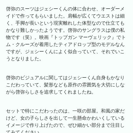
啓弥のスーツはジェシーくんの体に合わせ、オーダーメ
イドで作ってもらいました。肩幅が広くてウエストは細
く、手脚が長いという現実離れした体型なので仕立ても
かなり難しかったようです。啓弥のサングラスは僕の私
物です（笑）。映画『トップガン マーヴェリック』でト
ム・クルーズが着用したティアドロップ型のモデルなん
ですが、ジェシーくんによく似合っていて、それでいこ
うとなりました。
啓弥のビジュアルに関してはジェシーくん自身もかなり
こだわっていて、髪形なども原作の雰囲気を大切にしな
がら啓弥らしさを追求してくれましたね。
セットで特にこだわったのは、一咲の部屋。和風の家だ
けど、女の子らしさを出して一生懸命かわいくしている
イメージで作り上げたので、ぜひ細かい部分まで注目し
てみてください。