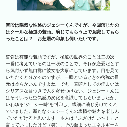
普段は陽気な性格のジェシーくんですが、今回演じたの
はクールな極道の若頭。演じてもらう上で意識してもら
ったことは？ お芝居の印象も伺いたいです。
啓弥は有能な若頭ですが、極道の世界のことは二の次。
一番に考えているのは一咲のことで、それが恋愛だとす
ら気付かず無自覚に彼女を大事にしています。目を見て
いただくと分かるのですが、一咲といるときの啓弥の目
元は柔らかいんですよね。でも、若頭としての佇まいは
シリアスな目つきで人を寄せつけない。ジェシーくんに
はそういった空気感の変化を意識してもらいましたが、
いわゆる“ジェシー味”を封印し、繊細に演じ分けてくれ
ていました。新たなジェシーくんの表情や魅力を楽しん
でいただけると思います。本人は「ふざけたい〜！」と
言っていましたけど（笑）、その溜まったエネルギーを