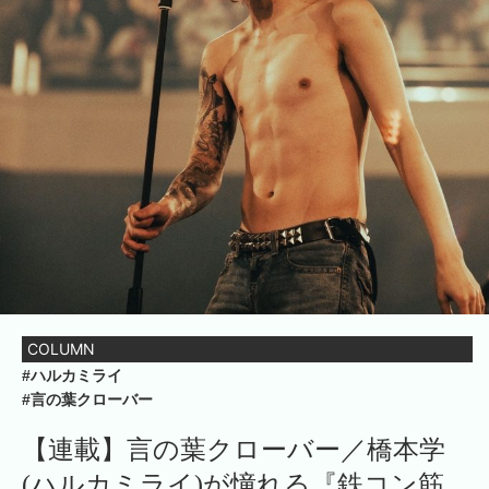
COLUMN
#ハルカミライ
#言の葉クローバー
【連載】言の葉クローバー／橋本学
(ハルカミライ)が憧れる『鉄コン筋