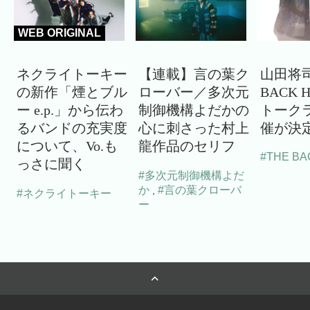
WEB ORIGINAL
ネクライトーキー
【連載】言の葉ク
山田将司
の新作「煙とブル
ローバー／多次元
BACK 
ー e.p.」から伝わ
制御機構よだかの
トーク
るバンドの充実度
心に刺さった村上
催が決
について、Vo.も
龍作品のセリフ
#THE BA
っさに聞く
#多次元制御機構よだ
か
#言の葉クローバ
,
#ネクライトーキー
ー