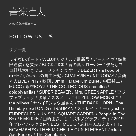
© 株式会社音楽と人
FOLLOW US
タグ一覧
ライヴレポート
/
WEBオリジナル
/
最新号
/
アーカイヴ
/
編集
部通信
/
怒髪天
/
BUCK-TICK
/
言の葉クローバー
/
僕たちプ
ロ野球大好きミュージシャンです！
/
DEZERT
/
a flood of
circle
/
小室ぺいの自由研究
/
GRAPEVINE
/
NITRODAY
/
音楽
と人LIVE
/
PHY
/
映画
/
9mm Parabellum Bullet
/
中田裕二
/
MUCC
/
銀杏BOYZ
/
THE COLLECTORS
/
noodles
/
go!go!vanillas
/
SUPER BEAVER
/
Mrs. GREEN APPLE
/
フジ
ファブリック
/
後輩ノススメ！
/
THE YELLOW MONKEY
/
the pillows
/
ヤバイTシャツ屋さん
/
THE BACK HORN
/
The
Birthday
/
SixTONES
/
BRAHMAN
/
ストレイテナー
/
lynch.
/
ENDRECHERI
/
UNISON SQUARE GARDEN
/
People In The
Box
/
KinKi Kids
/
山崎まさよし
/
ポルノグラフィティ
/
2019
年プレイバック＆MY BEST MUSIC
/
忘れらんねえよ
/
THE
NOVEMBERS
/
THEE MICHELLE GUN ELEPHANT
/
aiko
/
Age Factory
/
The Songbards