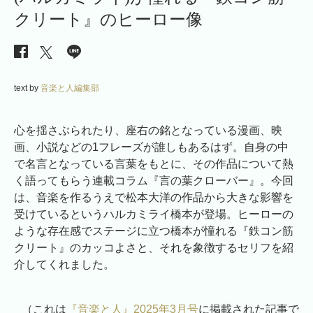
クリート』のヒーロー像
text by
音楽と人編集部
心を揺さぶられたり、座右の銘となっている漫画、映
画、小説などの1フレーズが誰しもあるはず。自身の中
で名言となっている言葉をもとに、その作品について熱
く語ってもらう連載コラム『言の葉クローバー』。今回
は、音楽を作るうえで松本大洋の作品から大きな影響を
受けているというハルカミライ橋本が登場。ヒーローの
ような存在感でステージに立つ橋本が憧れる『鉄コン筋
クリート』のカッコよさと、それを象徴するセリフを紹
介してくれました。
（これは
『音楽と人』2025年3月号
に掲載された記事で