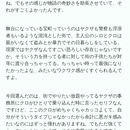
ね。でもその感じが物語の奇妙さを助長させていて、そ
れがすごくよかったんです。
舞台になっている宝町っていうのはヤクザも警察も浮浪
者もいるような混沌とした街で、主人公のシロとクロは
親がいなくて盗みとか暴力でその日暮らしをしている。
現実ではヤクザなんてすごい恐ろしい存在じゃないです
か。そういう力を持ってる者に対して街の子供たちが対
等に渡り合っちゃってる。ちっちゃい時って最強になり
たかったよな、みたいなワクワク感がくすぐられるんで
すよ。
今回選んだのは、街でやりたい放題やってるヤクザの事
務所にクロがひとりで乗り込んだ時に言ったセリフなん
ですけど、ここのクロがめちゃくちゃカッコよくて。自
分がそういうタイプじゃなかったから余計に悪ガキ感み
たいなのにはずっと憧れがありますね。でもただ強くて