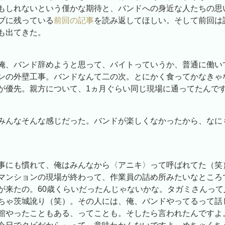
もしれないという僅かな期待と、バンドへの身近な人たちの思
ブに残っている
前回の記事
を読み返してほしい。そして前回は
も出てきた。
俺、バンド辞めようと思って、バイトっていうか、普通に働い
ンの外壁工事。バンドなんて二の次。とにかく食ってかなきゃ
が優先。親方について、1ヵ月ぐらい同じ現場に通ってたんで
みんなそんな感じだった。バンドが楽しくなかったから、なに
事にも慣れて、俺はみんなから〈アニキ〉って呼ばれてた（笑
マンションの現場が終わって、作業員の詰め所みたいなところ
が来たの。60歳くらいだったんじゃないかな。タガミさんって
ちゃ茨城訛り（笑）。その人には、俺、バンドやってるって話
館やったこともある、ってことも。そしたら言われたんですよ