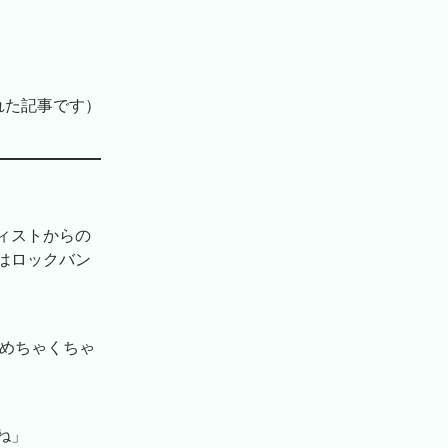
れた記事です）
ィストからの
はロックバン
にめちゃくちゃ
ね」