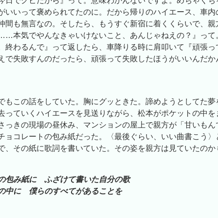
今日でクビだから』って。意味わかんないですよ。めちゃくち
がいいって褒められてたのに。だから帰りのハイエース、車内
仲間も無言なの。そしたら、もうすぐ新宿に着くくらいで、親
……本気でやんなきゃいけないこと、あんじゃねえの？』って
。終わるんで』って返したら、車降りる時に肩叩いて『頑張っ
えで失敗すんのだったら、頑張って失敗したほうがいいんだか
でもこの話をしていた。胸にグッときた。諦めようとしてた夢
去っていくハイエースを見送りながら、松本がポケットの中を
さっきの現場の昼休み、マンションの屋上で親方が「甘いもん
チョコレートの包み紙だった。〈最後ぐらい、いい曲書こう〉
で、その紙に歌詞を書いていた。その姿を親方は見ていたのか
の包み紙に ふざけて書いた自分の歌
の中に 僕らのすべてがあることを