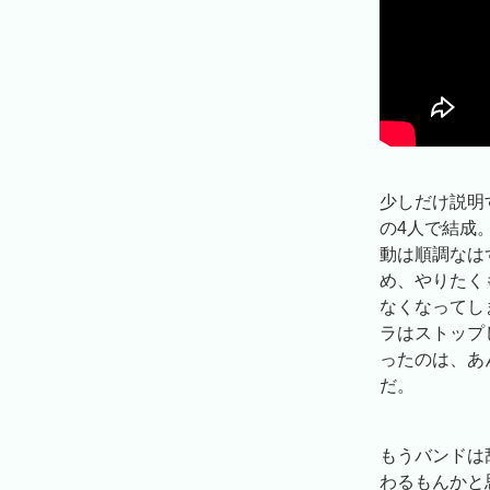
少しだけ説明す
の4人で結成
動は順調なは
め、やりたく
なくなってし
ラはストップ
ったのは、あ
だ。
もうバンドは
わるもんかと