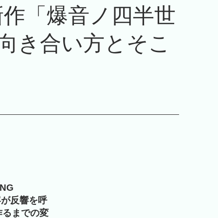
D、新作「爆音ノ四半世
な向き合い方とそこ
NG
容が反響を呼
作るまでの変