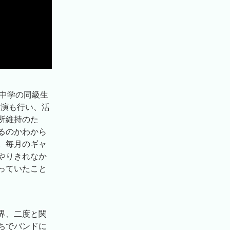
市で中学の同級生
公演も行い、活
所維持のた
るのかわから
。毎月のギャ
やりきれなか
っていたこと
界、二度と関
ちでバンドに