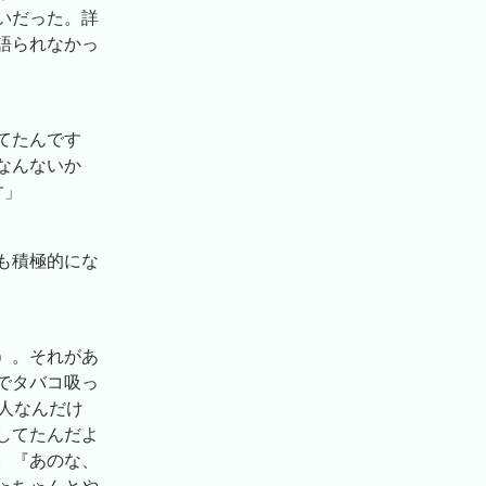
いだった。詳
語られなかっ
てたんです
なんないか
す」
も積極的にな
）。それがあ
でタバコ吸っ
人なんだけ
してたんだよ
。『あのな、