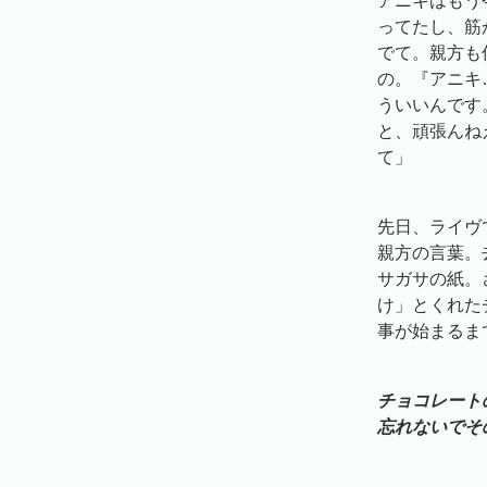
アニキはもう
ってたし、筋
でて。親方も
の。『アニキ
ういいんです
と、頑張んね
て」
先日、ライヴ
親方の言葉。
サガサの紙。
け」とくれた
事が始まるま
チョコレート
忘れないでそ