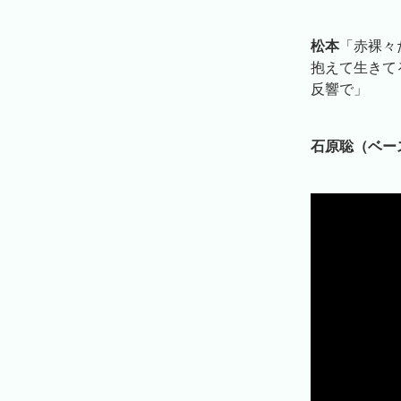
松本
「赤裸々
抱えて生きて
反響で」
石原聡（ベー