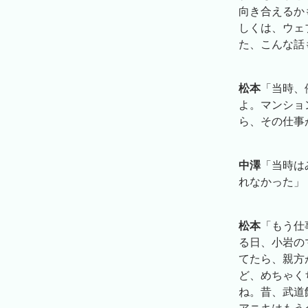
向き合えるか
しくは、ウェ
た、こんな話
松本
「当時、
よ。マンショ
ら、その仕事
中澤
「当時は
れなかった」
松本
「もう仕
る日、小岩の
てたら、親方
ど、めちゃく
ね。昔、武道