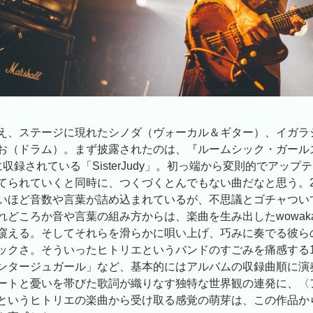
え、ステージに現れたシノダ（ヴォーカル＆ギター）、イガラ
お（ドラム）。まず披露されたのは、『ルームシック・ガール
収録されている「SisterJudy」。初っ端から変則的でアップ
てられていくと同時に、つくづくとんでもない曲だなと思う。
いほど音数や言葉が詰め込まれているが、不思議とゴチャつい
れどころか音や言葉の組み方からは、楽曲を生み出したwowak
窺える。そしてそれらを滑らかに唄い上げ、巧みに奏でる彼ら
ックさ。そういったヒトリエというバンドのすごみを痛感する
ンタージュガール」など、基本的にはアルバムの収録曲順に演
ートと憂いを帯びた歌詞が織りなす独特な世界観の連発に、〈
というヒトリエの楽曲から受け取る感覚の萌芽は、この作品か