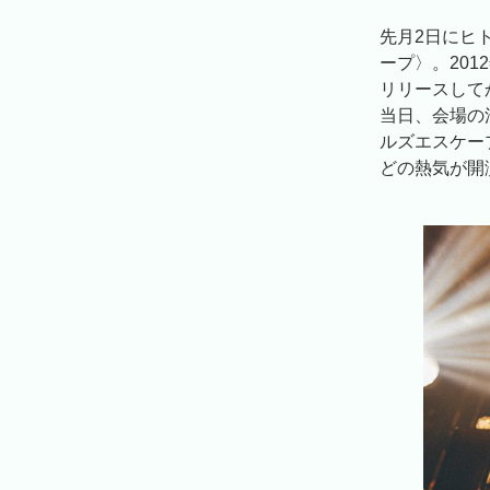
先月2日にヒ
ープ〉。20
リリースして
当日、会場の渋
ルズエスケー
どの熱気が開