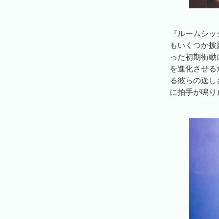
『ルームシッ
もいくつか披
った初期衝動
を進化させる
る彼らの逞し
に拍手が鳴り