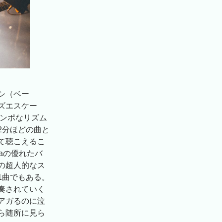
シ（ベー
ズエスケー
テンポなリズム
2分ほどの曲と
て聴こえるこ
aの優れたバ
の超人的なス
1曲でもある。
奏されていく
アガるのに泣
ら随所に見ら