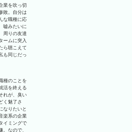
企業を吹っ切
惨敗。自分は
んな職種に応
、嘘みたいに
、周りの友達
タームに突入
たら聴こえて
私も同じだっ
職種のことを
就活を終える
それが、臭い
どく魅了さ
になりたいと
音楽系の企業
タイミングで
嫌。なので、