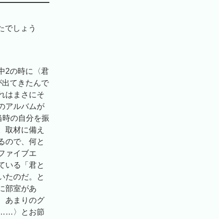
したでしょう
中2の時に〈君
が出てきたんで
れはまさにそ
あのアルバムが
当時の自分を振
。取材に備え
るので、何と
ファイブエ
ている「君と
いたのだ。と
に部室があ
、あまりのグ
……〉とお節