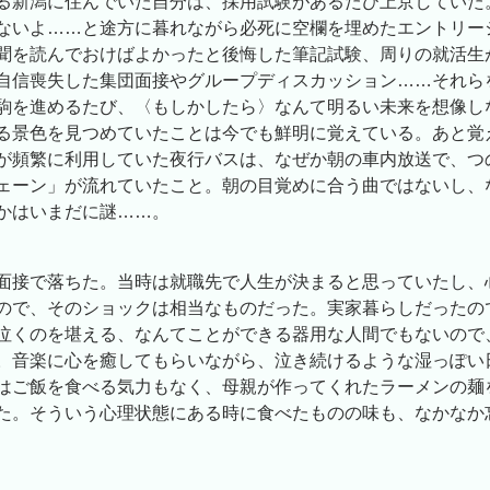
る新潟に住んでいた自分は、採用試験があるたび上京していた
ないよ……と途方に暮れながら必死に空欄を埋めたエントリー
聞を読んでおけばよかったと後悔した筆記試験、周りの就活生
自信喪失した集団面接やグループディスカッション……それら
駒を進めるたび、〈もしかしたら〉なんて明るい未来を想像し
る景色を見つめていたことは今でも鮮明に覚えている。あと覚
が頻繁に利用していた夜行バスは、なぜか朝の車内放送で、つ
ェーン」が流れていたこと。朝の目覚めに合う曲ではないし、
かはいまだに謎……。
面接で落ちた。当時は就職先で人生が決まると思っていたし、
ので、そのショックは相当なものだった。実家暮らしだったの
泣くのを堪える、なんてことができる器用な人間でもないので
。音楽に心を癒してもらいながら、泣き続けるような湿っぽい
はご飯を食べる気力もなく、母親が作ってくれたラーメンの麺
た。そういう心理状態にある時に食べたものの味も、なかなか