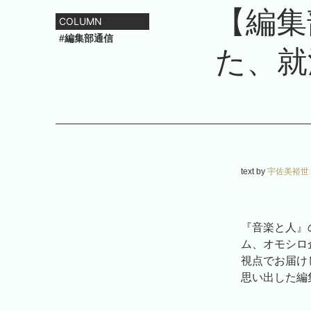
【編集
COLUMN
#編集部通信
た、就
text by
宇佐美裕世
『音楽と人』
ム、オモシロ
視点でお届け
思い出した編