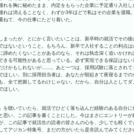
憧れを胸に秘めたまま、内定をもらった企業に予定通り入社し
憧れは消えることなく、わずか3年ほどで私はその企業を退職
重ねて、今の仕事にたどり着いた。
しまったが、とにかく言いたいことは、新卒時の就活でその後
ではないということ。もちろん、新卒で入社することの利点は
に諦めたくないことがあるのなら、それは執念深く追いかけれ
できる可能性があると思っている。必ず実現できる保証はない
だけかもしれないが……。あと一つは、採用試験に落とされて
でほしい。別に採用担当者は、あなたが朝起きて夜寝るまでの
も、全て把握してるわけじゃない。だから、自分は人としてダ
でほしい。
」を聴いていたら、就活でひどく落ち込んだ経験のある自分に
と思い、この記事を書くことにした。今はまさにエントリーが
が、この記事で就活生の読者の皆さんの心を、少しでも軽くで
してアジカン特集号、まだの方がいたら是非読んでみてくださ