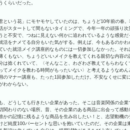
うくらいだった。
君という花」にモヤモヤしていたのは、ちょうど10年前の春。
活がスタートして間もないタイミングで、今年一年の頑張り次
うと不安で、つねに見えない何かに追われているような感覚だ
就活をナメてる自分もいた気がする。例えば、今もあるのかわ
ていた就活メイク講座的なものには一切参加しなかった。それ
薄くもない、ちょうどいいメイクを教えてくれる親切な内容の
分は捻くれていて、〈そんなこと、わざわざ教えてもらわなく
ってメイクを教わる時間がもったいない〉と考えるようなめん
用のマナー講座も、たった1回参加しただけ。不安なくせに変
がわからない。
も、どうしても行きたい企業があった。そこは音楽関係の企業
切関わりのない場所。昔、その企業のある商品に出会って感動
誰かの記憶に残るような商品を生み出したい！と、志望動機の
けど純度100パーセントな思いを抱いていたのだ。その企業は