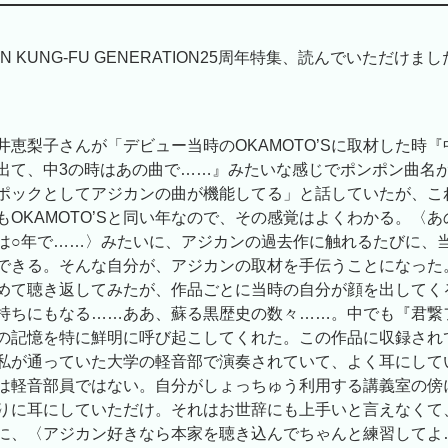
AN KUNG-FU GENERATION25周年特集、読んでいただけま
井恵梨子さんが「デビュー当時のOKAMOTO’Sに取材した時『
出て、中3の時はあの曲で……』みたいな感じでポンポン曲名
ポックとしてアジカンの曲が機能してる」と話していたが、こ
もOKAMOTO’Sと同い年なので、その感覚はよくわかる。〈
は○年で……〉みたいに、アジカンの過去作に触れるたびに、
できる。そんな自分が、アジカンの取材を手伝うことになった
めて聴き返してみたが、作品ごとに当時の自分が顔を出してく
持ちにもなる……ああ、蘇る黒歴史の数々……。中でも『君繋
の記憶を特に鮮明に呼び起こしてくれた。この作品に収録され
私が通っていた大学の軽音部で演奏されていて、よく耳にして
は軽音部員ではない。自分がしょっちゅう利用する講義室の傍
りに耳にしていただけ。それはお世辞にも上手いと言えなくて
に、〈アジカン好きなら本家を聴き込んでちゃんと練習してよ