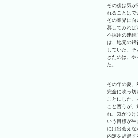
その後は気が
れることはで
その業界に向
募してみれば
不採用の連続
は、地元の銀
していた。そ
きたのは、や
た。
その年の夏、
完全に吹っ切
ことにした。
こと言うが、
れ、気がつけ
いう目標が生
には出会えな
内定を辞退す