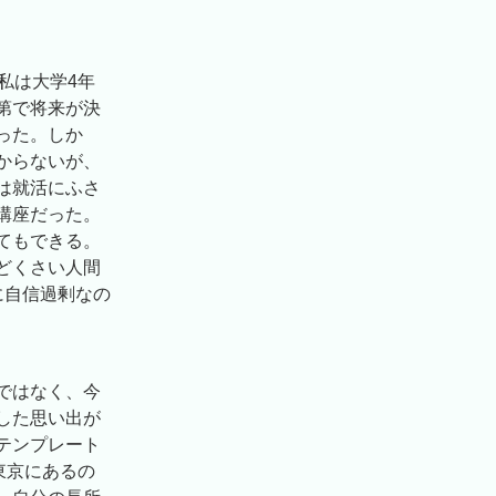
私は大学4年
第で将来が決
った。しか
からないが、
は就活にふさ
講座だった。
てもできる。
どくさい人間
に自信過剰なの
ではなく、今
した思い出が
テンプレート
東京にあるの