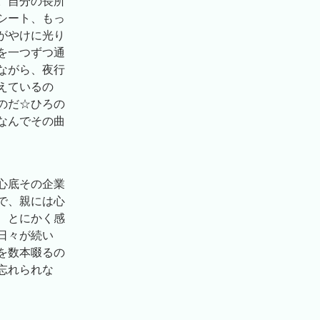
。自分の長所
シート、もっ
がやけに光り
を一つずつ通
ながら、夜行
えているの
のだ☆ひろの
なんでその曲
心底その企業
で、親には心
、とにかく感
日々が続い
を数本啜るの
忘れられな