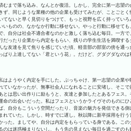
済むまで落ち込み、なんとか復活。しかし、完全に第一志望の
きず、同じような業種の他の企業も受けてみたが、ことごとく
いてないと早く見切りをつけて、もっと視野を広く持っていろ
いいものの、なかなか行動に移せない。やっと行動に移せても
で、自分は社会不適合者なのかと激しく落ち込む毎日。一方で
行だったり企業から内定をもらい、残りの学生生活を満喫する
んな友達を見て焦りを感じていた頃、軽音部の部室の傍を通っ
っぱり上達してない「君という花」。だけど、グダグダなのは
私はようやく内定を手にした。ぶっちゃけ、第一志望の企業や
れていなかったが、無事社会人になれることに安堵し、そこで
あとは思い出作りに励もうと、友達と参加したとあるフェス。
運命の出会いだった。私はフェスというかライヴそのものにひ
ば、自分もこういう空間だったり、音楽の魅力を発信できる側
まれていた。しかし、時すでに遅し。秋以降に新卒採用を行う
かった。ましてや、自分は内定をもらっている身である。この
るのは迷惑極まりないし、もう先の見えない毎日を過ごすのも