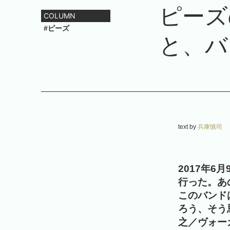
ピーズ
COLUMN
#ピーズ
と、バ
text by
兵庫慎司
2017年6
行った。あ
このバンド
ろう、そう
之／ヴォー