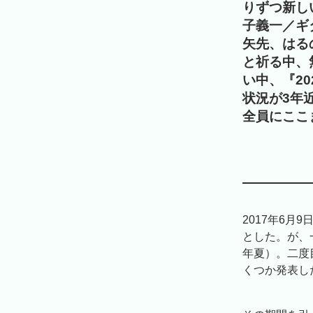
りずつ新し
子義一／ギ
矢先、はる
と祈る中、
い中、『2
状況が3年
全員にここ
2017年6
とした。が、
年夏）。二度
くつか発表し