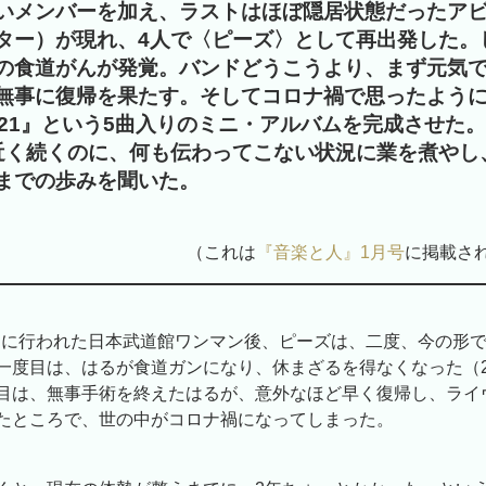
いメンバーを加え、ラストはほぼ隠居状態だったア
ター）が現れ、4人で〈ピーズ〉として再出発した。
の食道がんが発覚。バンドどうこうより、まず元気
無事に復帰を果たす。そしてコロナ禍で思ったよう
021』という5曲入りのミニ・アルバムを完成させた
近く続くのに、何も伝わってこない状況に業を煮やし
までの歩みを聞いた。
（これは
『音楽と人』1月号
に掲載さ
月9日に行われた日本武道館ワンマン後、ピーズは、二度、今の形
一度目は、はるが食道ガンになり、休まざるを得なくなった（20
目は、無事手術を終えたはるが、意外なほど早く復帰し、ライ
たところで、世の中がコロナ禍になってしまった。