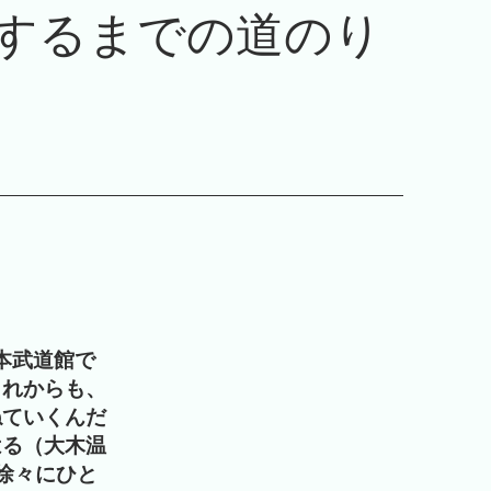
成するまでの道のり
日本武道館で
これからも、
ねていくんだ
はる（大木温
徐々にひと