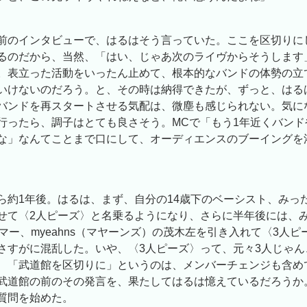
前のインタビューで、はるはそう言っていた。ここを区切りに
るのだから、当然、「はい、じゃあ次のライヴからそうします
。表立った活動をいったん止めて、根本的なバンドの体勢の立
いけないのだろう。と、その時は納得できたが、ずっと、はる
バンドを再スタートさせる気配は、微塵も感じられない。気に
行ったら、調子はとても良さそう。MCで「もう1年近くバンド
な」なんてことまで口にして、オーディエンスのブーイングを
ら約1年後。はるは、まず、自分の14歳下のベーシスト、みっ
せて〈2人ピーズ〉と名乗るようになり、さらに半年後には、
マー、myeahns（マヤーンズ）の茂木左を引き入れて〈3人ピ
さすがに混乱した。いや、〈3人ピーズ〉って、元々3人じゃん
、「武道館を区切りに」というのは、メンバーチェンジも含め
武道館の前のその発言を、果たしてはるは憶えているだろうか
質問を始めた。