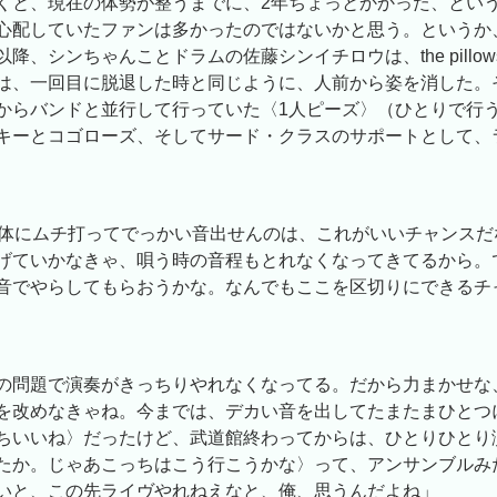
くと、現在の体勢が整うまでに、2年ちょっとかかった、とい
心配していたファンは多かったのではないかと思う。というか
降、シンちゃんことドラムの佐藤シンイチロウは、the pillo
は、一回目に脱退した時と同じように、人前から姿を消した。
からバンドと並行して行っていた〈1人ピーズ〉（ひとりで行
キーとコゴローズ、そしてサード・クラスのサポートとして、
身体にムチ打ってでっかい音出せんのは、これがいいチャンスだ
げていかなきゃ、唄う時の音程もとれなくなってきてるから。
音でやらしてもらおうかな。なんでもここを区切りにできるチ
の問題で演奏がきっちりやれなくなってる。だから力まかせな
を改めなきゃね。今までは、デカい音を出してたまたまひとつ
ちいいね〉だったけど、武道館終わってからは、ひとりひとり
たか。じゃあこっちはこう行こうかな〉って、アンサンブルみ
いと、この先ライヴやれねえなと、俺、思うんだよね」