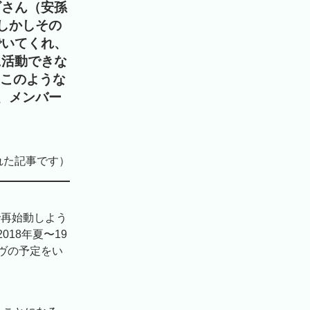
ビさん（安孫
しかしその
でいてくれ、
に活動できな
。このような
、メンバー
れた記事です）
で再始動しよう
18年夏〜19
ヴの予定をい