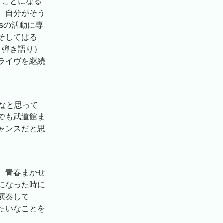
うことになる
、自分がそう
wsの活動に専
そしてはる
う弾き語り）
ライヴを継続
なと思って
でも武道館ま
ャンスだと思
、青春まかせ
になった時に
演奏して
たいなことを