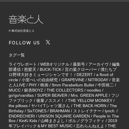
© 株式会社音楽と人
FOLLOW US
タグ一覧
ライヴレポート
/
WEBオリジナル
/
最新号
/
アーカイヴ
/
編集
部通信
/
怒髪天
/
BUCK-TICK
/
言の葉クローバー
/
僕たちプ
ロ野球大好きミュージシャンです！
/
DEZERT
/
a flood of
circle
/
小室ぺいの自由研究
/
GRAPEVINE
/
NITRODAY
/
音楽
と人LIVE
/
PHY
/
映画
/
9mm Parabellum Bullet
/
中田裕二
/
MUCC
/
銀杏BOYZ
/
THE COLLECTORS
/
noodles
/
go!go!vanillas
/
SUPER BEAVER
/
Mrs. GREEN APPLE
/
フジ
ファブリック
/
後輩ノススメ！
/
THE YELLOW MONKEY
/
the pillows
/
ヤバイTシャツ屋さん
/
THE BACK HORN
/
The
Birthday
/
SixTONES
/
BRAHMAN
/
ストレイテナー
/
lynch.
/
ENDRECHERI
/
UNISON SQUARE GARDEN
/
People In The
Box
/
KinKi Kids
/
山崎まさよし
/
ポルノグラフィティ
/
2019
年プレイバック＆MY BEST MUSIC
/
忘れらんねえよ
/
THE