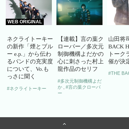
WEB ORIGINAL
ネクライトーキー
【連載】言の葉ク
山田将司
の新作「煙とブル
ローバー／多次元
BACK 
ー e.p.」から伝わ
制御機構よだかの
トーク
るバンドの充実度
心に刺さった村上
催が決
について、Vo.も
龍作品のセリフ
#THE BA
っさに聞く
#多次元制御機構よだ
か
#言の葉クローバ
,
#ネクライトーキー
ー