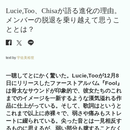
Lucie,Too、Chisaが語る進化の理由。
メンバーの脱退を乗り越えて思うこ
ととは？
text by
宇佐美裕世
一聴してとにかく驚いた。Lucie,Tooが12月8
日にリリースしたファーストアルバム『Fool』
は骨太なサウンドが印象的で、彼女たちのこれ
までのイメージを一新するような漢気溢れる作
品に仕上がっている。そして、歌詞はというと
これまで以上に赤裸々で、弱さや痛みもストレ
ートに綴られている。尖った音とは一見相反す
るものに思えるが、弱い部分も臆することなく