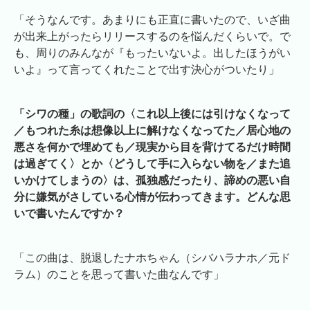
「そうなんです。あまりにも正直に書いたので、いざ曲
が出来上がったらリリースするのを悩んだくらいで。で
も、周りのみんなが『もったいないよ。出したほうがい
いよ』って言ってくれたことで出す決心がついたり」
「シワの種」の歌詞の〈これ以上後には引けなくなって
／もつれた糸は想像以上に解けなくなってた／居心地の
悪さを何かで埋めても／現実から目を背けてるだけ時間
は過ぎてく〉とか〈どうして手に入らない物を／また追
いかけてしまうの〉は、孤独感だったり、諦めの悪い自
分に嫌気がさしている心情が伝わってきます。どんな思
いで書いたんですか？
「この曲は、脱退したナホちゃん（シバハラナホ／元ド
ラム）のことを思って書いた曲なんです」