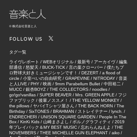
© 株式会社音楽と人
FOLLOW US
タグ一覧
ライヴレポート
/
WEBオリジナル
/
最新号
/
アーカイヴ
/
編集
部通信
/
怒髪天
/
BUCK-TICK
/
言の葉クローバー
/
僕たちプ
ロ野球大好きミュージシャンです！
/
DEZERT
/
a flood of
circle
/
小室ぺいの自由研究
/
GRAPEVINE
/
NITRODAY
/
音楽
と人LIVE
/
PHY
/
映画
/
9mm Parabellum Bullet
/
中田裕二
/
MUCC
/
銀杏BOYZ
/
THE COLLECTORS
/
noodles
/
go!go!vanillas
/
SUPER BEAVER
/
Mrs. GREEN APPLE
/
フジ
ファブリック
/
後輩ノススメ！
/
THE YELLOW MONKEY
/
the pillows
/
ヤバイTシャツ屋さん
/
THE BACK HORN
/
The
Birthday
/
SixTONES
/
BRAHMAN
/
ストレイテナー
/
lynch.
/
ENDRECHERI
/
UNISON SQUARE GARDEN
/
People In The
Box
/
KinKi Kids
/
山崎まさよし
/
ポルノグラフィティ
/
2019
年プレイバック＆MY BEST MUSIC
/
忘れらんねえよ
/
THE
NOVEMBERS
/
THEE MICHELLE GUN ELEPHANT
/
aiko
/