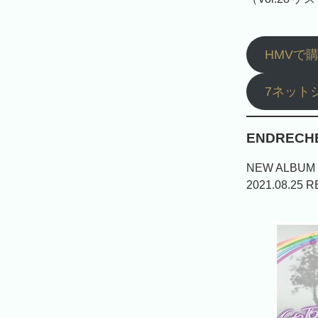
HMVで
7ネット
ENDRECH
NEW ALBUM
2021.08.25 