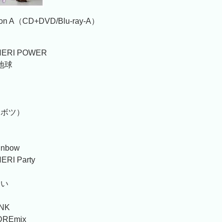
tion A（CD+DVD/Blu-ray-A）
HERI POWER
f 地球
る
：ボツ）
て
ainbow
RI Party
たい
UNK
DREmix