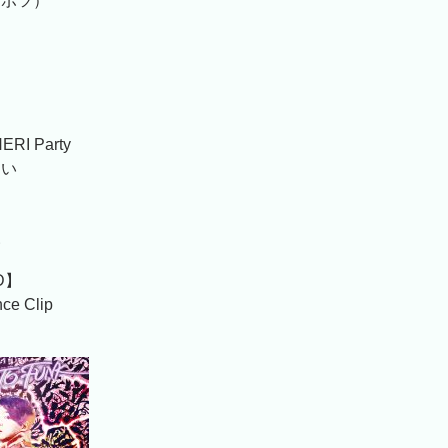
：ボツ）
て
る
RI Party
たい
い
VD】
ce Clip