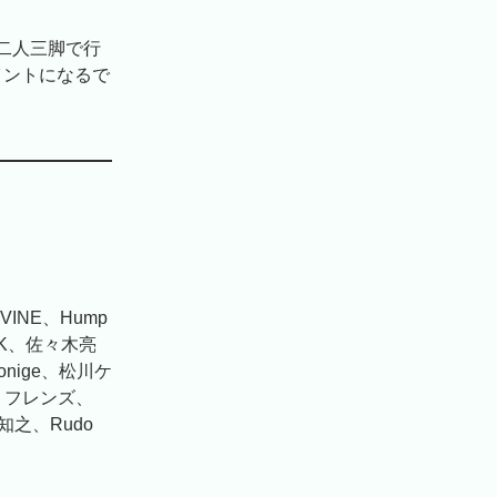
二人三脚で行
ポイントになるで
VINE、Hump
CK、佐々木亮
yonige、松川ケ
、フレンズ、
澤知之、Rudo