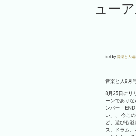
ューア
text by
音楽と人編
音楽と人9月号
8月25日にリ
ーンでありなが
ンバー「END
い」、 今この
ど、遊び心溢
ス、ドラム、