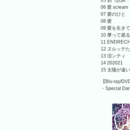
05 勃（読み
06 愛 scream
07 愛のひと
08 蜜
09 愛を生き
10 摩って舐
11 ENDRECHE
12 ヌルッテ
13 沼ンティ
14 202021
15 太陽が遠
【Blu-ray/D
・Special Dan