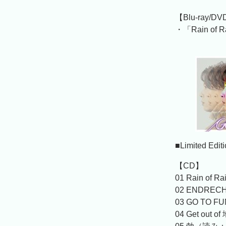
【Blu-ray/D
・「Rain of R
■Limited Edi
【CD】
01 Rain of R
02 ENDREC
03 GO TO F
04 Get out o