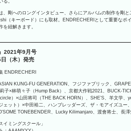
いる。
は、剛へのロングインタビュー、さらにアルバムの制作を剛と
ushi（キーボード）にも取材。ENDRECHERIとして重要な
作を紐解きます。
2021年9月号
月5日（木）発売
ENDRECHERI
、ASIAN KUNG-FU GENERATION、フジファブリック、GRAPE
莉子×林萌々子（Hump Back）、京都大作戦2021、BUCK-TI
 of circle）×山田将司（THE BACK HORN）、SHE'S、羊文学、
ジェット）×中田裕二、ハンブレッダーズ、ザ・モアイズユー
'SOME TONEBENDER、Lucky Kilimanjaro、渡會将士、長
スイミングスクール」
スト：AAAMYYY）