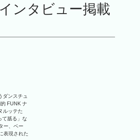
インタビュー掲載
うダンスチュ
 FUNK ナ
「ヌルッテた
摩って舐る」な
ター、ベー
に表現された