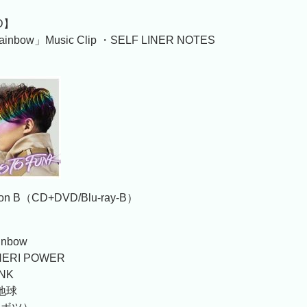
VD】
ainbow」Music Clip ・SELF LINER NOTES
tion B（CD+DVD/Blu-ray-B）
ainbow
HERI POWER
UNK
f 地球