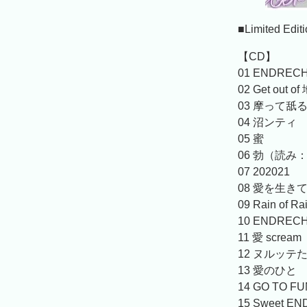
■Limited Edi
【CD】
01 ENDREC
02 Get out o
03 摩って舐
04 沼ンティ
05 蜜
06 勃（読み
07 202021
08 愛を生き
09 Rain of R
10 ENDRECHE
11 愛 scream
12 ヌルッテ
13 愛のひと
14 GO TO F
15 Sweet EN