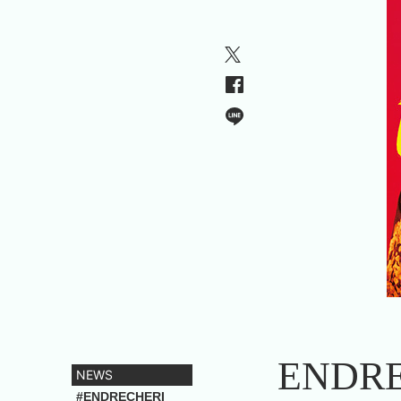
END
NEWS
#ENDRECHERI