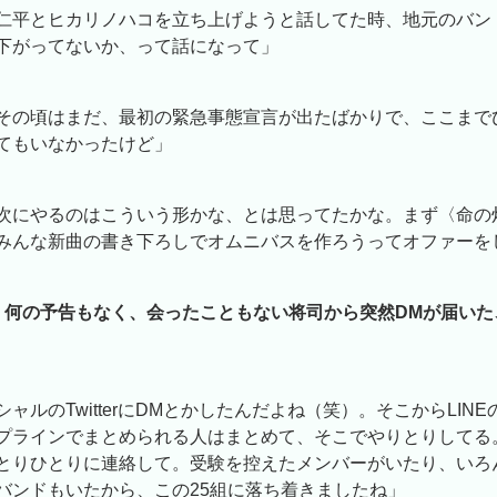
仁平とヒカリノハコを立ち上げようと話してた時、地元のバン
下がってないか、って話になって」
その頃はまだ、最初の緊急事態宣言が出たばかりで、ここまで
てもいなかったけど」
次にやるのはこういう形かな、とは思ってたかな。まず〈命の
みんな新曲の書き下ろしでオムニバスを作ろうってオファーを
、何の予告もなく、会ったこともない将司から突然DMが届いた
ャルのTwitterにDMとかしたんだよね（笑）。そこからLIN
プラインでまとめられる人はまとめて、そこでやりとりしてる
とりひとりに連絡して。受験を控えたメンバーがいたり、いろ
バンドもいたから、この25組に落ち着きましたね」