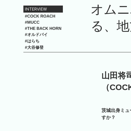
オムニ
INTERVIEW
#COCK ROACH
る、地
#MUCC
#THE BACK HORN
#オルドバイ
#はらち
#大谷修登
山田将司
（COC
茨城出身ミュ
すか？