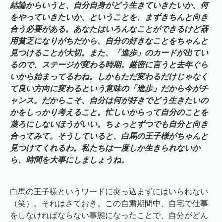
結論からいうと、自分自身がどう生きていきたいか、何
をやっていきたいか、ということを、まずきちんと向き
合う必要がある。あなたはいろんなことができるけど器
用貧乏になりがちだから、自分の好きなことをちゃんと
見つけることが大切。また、「進歩」のカードが出てい
るので、ステージが変わる時期。厳密に言うと去年ぐら
いから始まってるわね。しかもただ変わるだけじゃなく
て良い方向に変わるという意味の「進歩」だから今がチ
ャンス。だからこそ、自分は何が好きでどう生きたいの
かをしっかり考えること。忙しいからって自分のことを
蔑ろにしないほうがいい。ちょっとずつでも自分と向き
合ってみて。そうしていると、白馬の王子様がちゃんと
見つけてくれるわ。私たちは一度しか生きられないか
ら、時間を大事にしましょうね。
白馬の王子様というワードに突っ込まずにはいられない
（笑）。それはさておき。この自粛期間中、自宅で仕事
をしなければならない事態になったことで、自分がどん