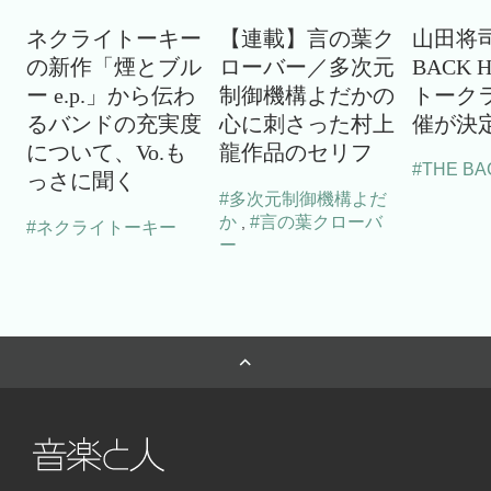
ネクライトーキー
【連載】言の葉ク
山田将司
の新作「煙とブル
ローバー／多次元
BACK 
ー e.p.」から伝わ
制御機構よだかの
トーク
るバンドの充実度
心に刺さった村上
催が決
について、Vo.も
龍作品のセリフ
#THE BA
っさに聞く
#多次元制御機構よだ
か
#言の葉クローバ
,
#ネクライトーキー
ー