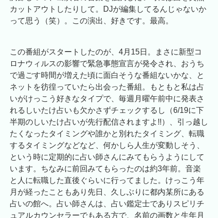
カットアウトしたりして。DJが編集してるんじゃないか
って思う（笑）。この演出、好きです。最高。
この番組がスタートしたのが、4月15日。まさに新型コ
ロナウィルスの影響で緊急事態宣言が発令され、おうち
で過ごす時間が増えた頃に面白そうな番組ないかな、と
ネットを彷徨っていたら出会った番組。もともと私は占
いがけっこう好きなタイプで、毎週月曜午前中に発表さ
れるしいたけ占いも欠かさずチェックするし（6/19に下
半期のしいたけ占いが先行配信されますよ!!）、引っ越し
たくなったタイミングや誰かと別れたタイミング、転職
するタイミングなどなど、何かしら人生が変動しそう、
という時に定期的に占い師さんにみてもらうようにして
います。ちなみに前回みてもらったのは約3年前。音楽
と人に転職した直後ぐらいに行ってました。けっこう年
月が経ったこともあり先日、久しぶりに都内某所にある
占いの館へ。占い師さんは、占い鑑定士でありスピリチ
ュアルカウンセラーでもある方で、名前の画数と生年月