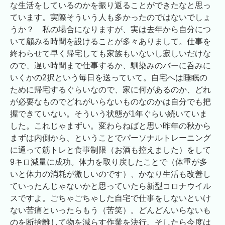
な生活をしているのかを振り返ることができたなと思っ
ています。実際そういう人も多かったのではないでしょ
うか？ 私の場合になりますが、実は去年から自分につ
いて顧みる時間を設けることが多々ありまして。仕事を
終わらせて早く帰宅しても家族もいないし寂しいだけな
ので、遅い時間まで仕事するか、馴染みのバーに呑みに
いくかの2択という毎日を送っていて。自宅へは睡眠の
ために帰宅するぐらいなので、家に何があるのか、どれ
が必要なものでどれがいらないものなのかは自分でも把
握できていない。そういう状態が1年ぐらい続いていま
した。これじゃまずい。変わらねばと思い昨年の秋から
まずは内側から、ということでパーソナルトレーニング
に通って筋トレと食事制限（お酒も控えました）をして
9キロ減量に成功。体力を取り戻したことで（体重が多
いと体力の消耗が激しいのです）、かなり生活も改善し
ていったんじゃないかと思っていたら新型コロナウイル
スですよ。ごちゃごちゃした自宅で仕事をしないといけ
ない苦痛といったらもう（苦笑）。どんどんいらないも
のを断捨離して物を減らす作業を決行。そしたら今度は