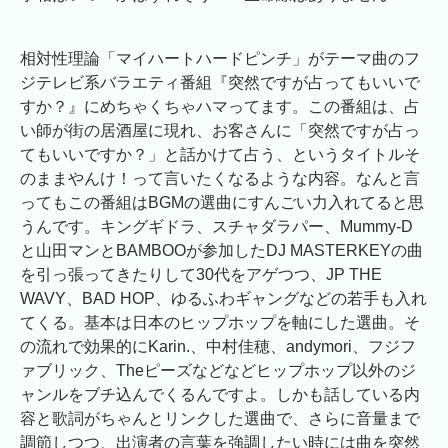
相対性理論「マイハートハードピンチ」がテーマ曲のフ
ジテレビ系バラエティ番組『突然ですが占ってもいいで
すか？』にめちゃくちゃハマってます。この番組は、占
い師が街の居酒屋に現れ、お客さんに「突然ですが占っ
てもいいですか？」と話かけて占う、というタイトルそ
のままやんけ！って言いたくなるような内容。なんと言
ってもこの番組はBGMの選曲にすんごい力入れてると思
うんです。キングギドラ、スチャダラパー、Mummy-D
と山田マンとBAMBOOが参加したDJ MASTERKEYの曲
を引っ張ってきたりして30代をアゲつつ、JP THE
WAVY、BAD HOP、ゆるふわギャングなどの若手も入れ
てくる。基本は日本のヒップホップを軸にした選曲。そ
の流れで効果的にKarin.、中村佳穂、andymori、フジフ
ァブリック、Theピーズなどなどヒップホップ以外のジ
ャンルをブチ込んでくるんですよ。しかも話している内
容と歌詞がちゃんとリンクした選曲で、さらに音量まで
調節しつつ、出演者の言葉を強調したい時には曲を突然