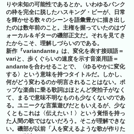
りや未知の可能性であるとか。いわゆるパンク
の枠を完全に脱したハスキング・ビーが、日常
を輝かせる数々のシーンを語彙豊かに描き出し
たのは数年前のこと。主権を握っていたのはヴ
ォーカル＆ギターの磯部正文だ。それを見てき
たからこそ、理解しづらいのである。
新作『variandante』は、変化を表す接頭語＝
variと、歩くぐらいの速度を示す音楽用語＝
andanteを合わせることで、〈ゆるやかに変化
する〉という意味を持つタイトルだ。しかし、
何がどう変わるのか明言されることはない。ポ
ップな楽曲に乗る歌詞はほとんど突拍子がなく
て、まるで意味不明なものも少なくないのであ
る。ユニークな言葉遊びだともいえるが、少な
くともこれは〈伝えたい！〉という覚悟を持っ
た人間の歌ではないだろう。そこが理解できな
い。磯部が以前「人を変えるような歌が作りた