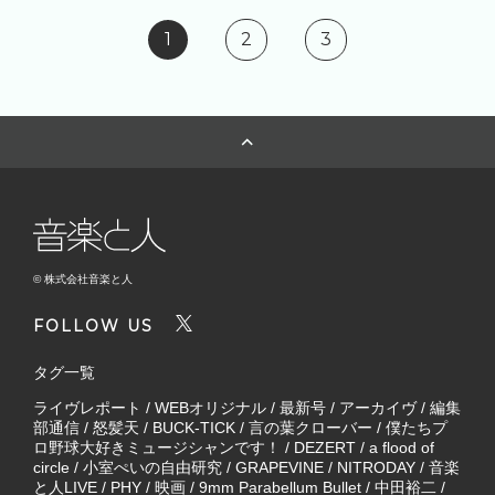
1
2
3
© 株式会社音楽と人
FOLLOW US
タグ一覧
ライヴレポート
/
WEBオリジナル
/
最新号
/
アーカイヴ
/
編集
部通信
/
怒髪天
/
BUCK-TICK
/
言の葉クローバー
/
僕たちプ
ロ野球大好きミュージシャンです！
/
DEZERT
/
a flood of
circle
/
小室ぺいの自由研究
/
GRAPEVINE
/
NITRODAY
/
音楽
と人LIVE
/
PHY
/
映画
/
9mm Parabellum Bullet
/
中田裕二
/