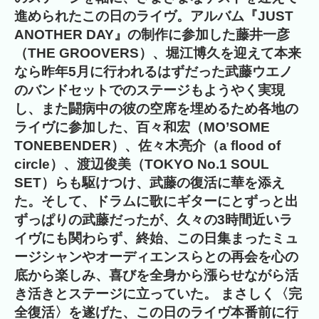
進められたこの日のライヴ。アルバム『JUST
ANOTHER DAY』の制作に参加した藤井一彦
（THE GROOVERS）、堀江博久を迎えて本来
なら昨年5月に行われるはずだった武藤ウエノ
のバンドセットでのステージもようやく実現
し、また闘病中の彼の空席を埋めるため各地の
ライヴに参加した、百々和宏（MO’SOME
TONEBENDER）、佐々木亮介（a flood of
circle）、渡辺俊美（TOKYO No.1 SOUL
SET）らも駆けつけ、武藤の復活に華を添え
た。そして、ドラムに歌にギターにとずっと出
ずっぱりの武藤だったが、久々の3時間近いラ
イヴにも関わらず、終始、この日集まったミュ
ージシャンやオーディエンスらとの再会を心の
底から楽しみ、喜びを全身から漲らせながら活
き活きとステージに立っていた。 まさしく〈完
全復活〉を遂げた、この日のライヴ本番前に行