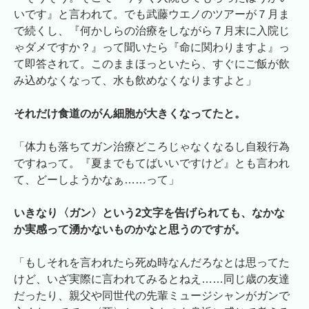
いです』と言われて。でも武藤ウエノのツアーが７月ま
で続くし、『何かしらの治療をしながら７月末に入院じ
ゃダメですか？』って聞いたら『命に関わりますよ』っ
て即答されて。このままほっといたら、すぐにご飯が飲
み込めなくなって、水も飲めなくなりますよと」
それだけ食道のがん細胞が大きくなってたと。
「体力も落ちてガン治療どころじゃなくなるし自殺行為
ですねって。『夏までもてばいいですけど』とも言われ
て、どーしようかなぁ……って」
いきなり〈ガン〉という2文字を告げられても、なかな
か実感って湧かないものかなと思うのですが。
「もしそれを言われたら死ぬ時なんだろなとは思ってた
けど、いざ実際に言われてみるとねえ……同じ歳の友達
だったり、親父や同世代の先輩ミュージシャンがガンで