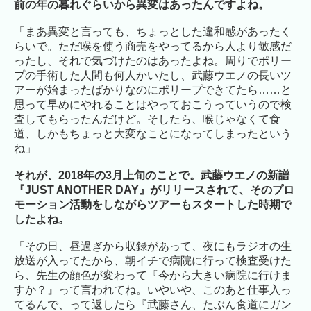
前の年の暮れぐらいから異変はあったんですよね。
「まあ異変と言っても、ちょっとした違和感があったく
らいで。ただ喉を使う商売をやってるから人より敏感だ
ったし、それで気づけたのはあったよね。周りでポリー
プの手術した人間も何人かいたし、武藤ウエノの長いツ
アーが始まったばかりなのにポリープできてたら……と
思って早めにやれることはやっておこうっていうので検
査してもらったんだけど。そしたら、喉じゃなくて食
道、しかもちょっと大変なことになってしまったという
ね」
それが、2018年の3月上旬のことで。武藤ウエノの新譜
『JUST ANOTHER DAY』がリリースされて、そのプロ
モーション活動をしながらツアーもスタートした時期で
したよね。
「その日、昼過ぎから収録があって、夜にもラジオの生
放送が入ってたから、朝イチで病院に行って検査受けた
ら、先生の顔色が変わって『今から大きい病院に行けま
すか？』って言われてね。いやいや、このあと仕事入っ
てるんで、って返したら『武藤さん、たぶん食道にガン