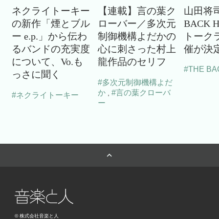
ネクライトーキー
【連載】言の葉ク
山田将司
の新作「煙とブル
ローバー／多次元
BACK 
ー e.p.」から伝わ
制御機構よだかの
トーク
るバンドの充実度
心に刺さった村上
催が決
について、Vo.も
龍作品のセリフ
#THE BA
っさに聞く
#多次元制御機構よだ
か
#言の葉クローバ
,
#ネクライトーキー
ー
© 株式会社音楽と人