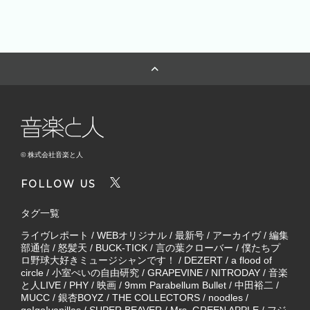
© 株式会社音楽と人
FOLLOW US
タグ一覧
ライヴレポート
/
WEBオリジナル
/
最新号
/
アーカイヴ
/
編集
部通信
/
怒髪天
/
BUCK-TICK
/
言の葉クローバー
/
僕たちプ
ロ野球大好きミュージシャンです！
/
DEZERT
/
a flood of
circle
/
小室ぺいの自由研究
/
GRAPEVINE
/
NITRODAY
/
音楽
と人LIVE
/
PHY
/
映画
/
9mm Parabellum Bullet
/
中田裕二
/
MUCC
/
銀杏BOYZ
/
THE COLLECTORS
/
noodles
/
go!go!vanillas
/
SUPER BEAVER
/
Mrs. GREEN APPLE
/
フジ