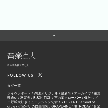
© 株式会社音楽と人
FOLLOW US
タグ一覧
ライヴレポート
/
WEBオリジナル
/
最新号
/
アーカイヴ
/
編集
部通信
/
怒髪天
/
BUCK-TICK
/
言の葉クローバー
/
僕たちプ
ロ野球大好きミュージシャンです！
/
DEZERT
/
a flood of
circle
/
小室ぺいの自由研究
/
GRAPEVINE
/
NITRODAY
/
音楽