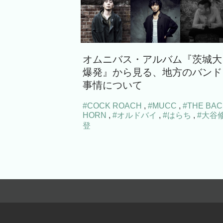
オムニバス・アルバム『茨城大
爆発』から見る、地方のバンド
事情について
#COCK ROACH
,
#MUCC
,
#THE BAC
HORN
,
#オルドバイ
,
#はらち
,
#大谷
登