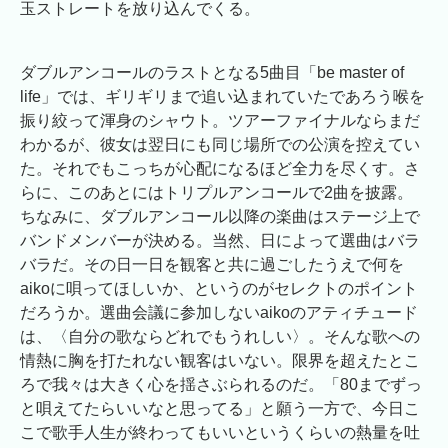
玉ストレートを放り込んでくる。
ダブルアンコールのラストとなる5曲目「be master of
life」では、ギリギリまで追い込まれていたであろう喉を
振り絞って渾身のシャウト。ツアーファイナルならまだ
わかるが、彼女は翌日にも同じ場所での公演を控えてい
た。それでもこっちが心配になるほど全力を尽くす。さ
らに、このあとにはトリプルアンコールで2曲を披露。
ちなみに、ダブルアンコール以降の楽曲はステージ上で
バンドメンバーが決める。当然、日によって選曲はバラ
バラだ。その日一日を観客と共に過ごしたうえで何を
aikoに唄ってほしいか、というのがセレクトのポイント
だろうか。選曲会議に参加しないaikoのアティチュード
は、〈自分の歌ならどれでもうれしい〉。そんな歌への
情熱に胸を打たれない観客はいない。限界を超えたとこ
ろで我々は大きく心を揺さぶられるのだ。「80までずっ
と唄えてたらいいなと思ってる」と願う一方で、今日こ
こで歌手人生が終わってもいいというくらいの熱量を吐