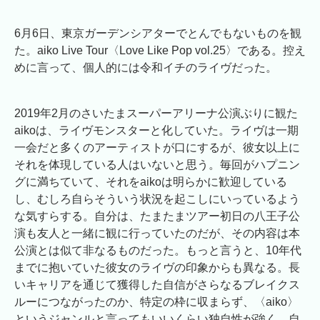
6月6日、東京ガーデンシアターでとんでもないものを観
た。aiko Live Tour〈Love Like Pop vol.25〉である。控え
めに言って、個人的には令和イチのライヴだった。
2019年2月のさいたまスーパーアリーナ公演ぶりに観た
aikoは、ライヴモンスターと化していた。ライヴは一期
一会だと多くのアーティストが口にするが、彼女以上に
それを体現している人はいないと思う。毎回がハプニン
グに満ちていて、それをaikoは明らかに歓迎している
し、むしろ自らそういう状況を起こしにいっているよう
な気すらする。自分は、たまたまツアー初日の八王子公
演も友人と一緒に観に行っていたのだが、その内容は本
公演とは似て非なるものだった。もっと言うと、10年代
までに抱いていた彼女のライヴの印象からも異なる。長
いキャリアを通じて獲得した自信がさらなるブレイクス
ルーにつながったのか、特定の枠に収まらず、〈aiko〉
というジャンルと言ってもいいくらい独自性が強く、自