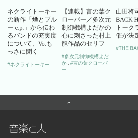
ネクライトーキー
【連載】言の葉ク
山田将司
の新作「煙とブル
ローバー／多次元
BACK 
ー e.p.」から伝わ
制御機構よだかの
トーク
るバンドの充実度
心に刺さった村上
催が決
について、Vo.も
龍作品のセリフ
#THE BA
っさに聞く
#多次元制御機構よだ
か
#言の葉クローバ
,
#ネクライトーキー
ー