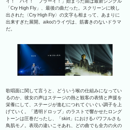
イ！ ハイ！ フラーイ！」始まった曲は最新シングル
「Cry High Fly」、最後の曲だった。スクリーンに映し
出された〈Cry High Fly〉の文字も相まって、あまりに
出来すぎた展開。aikoのライヴは、筋書きのないドラマ
だ。
歌唱面に関して言うと、どういう喉の仕組みになってい
るのか、彼女の声はステージの熱と観客の表情と声援を
栄養にして、ステージが進むにつれてぐいぐい調子を上
げていく。「透明ドロップ」のラストで響かせたロング
トーンは圧巻だったし、「skirt」におけるパワフルさも
鳥肌モノ。表現の違いこそあれ、どの曲でも全力の火の