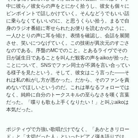
中に彼ら／彼女らの声をとにかく拾うし、彼女も個々に
ピンポイントで話しかけていく。そんなどうでもいい話
に乗らなくてもいいのに、と思うくらい拾う。まるで自
身のラジオ番組に寄せられたお便りを読むかのように、
一人ひとりの声に耳を傾け、表情を確認し、会話を展開
させ、笑いにつなげていく。この技術が異次元のすごさ
なのである。序盤のMCでのこと。とあるライヴでその
日が誕生日であることを叫んだ観客の声をaikoが拾った
ことについて、SNSでファン同士が不満を言い合ってい
る様子を見たという。そして、彼女はこう言った――そ
れは私の転がし方が悪かった。だから、そのファンを責
めないでほしいというのだ。これは単なるフォローでは
なく、純粋に自分のトークスキルの至らなさを嘆く言葉
だった。「喋りも歌も上手くなりたい！」と叫ぶaikoは
本気だった。
ポジティヴで力強い歌唱だけでなく、「あかときリロー
ド」と「大切だった人」といったピアノ弾き語りでは、