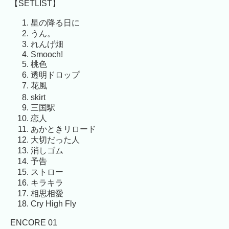
【SETLIST】
星の降る日に
うん。
れんげ畑
Smooch!
桃色
透明ドロップ
花風
skirt
三国駅
恋人
あかときリロード
大切だった人
消しゴム
予告
ストロー
キラキラ
相思相愛
Cry High Fly
ENCORE 01