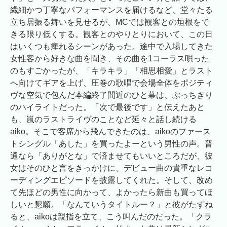
繊細かつ丁寧なパフォーマンスを届けるなど、堂々たる
立ち居振る舞いを見せるが、MCでは観客との垣根をで
きる限り低くする。観客とのやりとりにおいて、この日
はいくつも痺れるシーンがあった。途中で入場してきた
女性客から好きな曲を聞き、その曲を1コーラス唄った
のもすごかったが、「キラキラ」「相思相愛」とラスト
へ向けてギアを上げ、圧巻の歌唱で会場全体をポジティ
ヴな空気で包んだ本編終了間近のひと幕は、ぶっちぎり
のハイライトだった。「次で最後です」と伝えたあと
も、嵐のラストライヴのことなど延々と話し続ける
aiko。そこで客席から飛んできたのは、aikoのファース
トシングル「あした」を買ったよーという男性の声。普
通なら「ありがとな」で済ませてもいいところだが、彼
女はそのひと言をきっかけに、デビュー曲の貴重なレコ
ーディングエピソードを披露してくれた。そして、改め
て先ほどの男性に向かって、よかったら新曲も買ってほ
しいと懇願。「なんていうタイトルー？」と彼がたずね
ると、aikoは親指を立て、こう叫んだのだった。「クラ