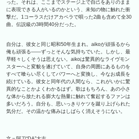
った。それは、ここまでステージ上で自己をありのまま
に表現できる人がいるのかという、未知の物に触れた衝
撃だ。1コーラスだけアカペラで唄った2曲も含めて全30
曲。伝説級の3時間40分だった。
自分は、彼女と同じ昭和50年生まれ。aikoが頑張るから
俺も頑張る――ずっとそんな気持ちでいた。しかし、最
早軽々しくそうは思えない。aikoは驚異的なライヴモン
スターへと変貌を遂げていて、自身の周囲にあるものを
すべて喰らい尽くしてパワーへと変換し、今なお成長を
続けている。彼女と同年代の人間なら、これがいかに驚
異的なことかよくわかるはず。歌はもちろん、あの小さ
な体から放たれる膨大な熱量に触れて奮起するファンは
多いだろう。自分も、思いっきりケツを蹴り上げられた
気分だ。その温かな痛みはしばらく消えそうにない。
文＝阿刀“DA”大志