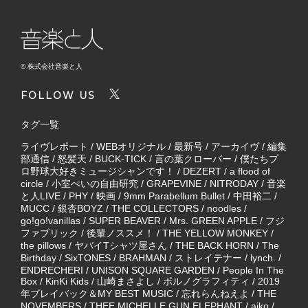
© 株式会社音楽と人
FOLLOW US
タグ一覧
ライヴレポート
/
WEBオリジナル
/
最新号
/
アーカイヴ
/
編集
部通信
/
怒髪天
/
BUCK-TICK
/
言の葉クローバー
/
僕たちプ
ロ野球大好きミュージシャンです！
/
DEZERT
/
a flood of
circle
/
小室ぺいの自由研究
/
GRAPEVINE
/
NITRODAY
/
音楽
と人LIVE
/
PHY
/
映画
/
9mm Parabellum Bullet
/
中田裕二
/
MUCC
/
銀杏BOYZ
/
THE COLLECTORS
/
noodles
/
go!go!vanillas
/
SUPER BEAVER
/
Mrs. GREEN APPLE
/
フジ
ファブリック
/
後輩ノススメ！
/
THE YELLOW MONKEY
/
the pillows
/
ヤバイTシャツ屋さん
/
THE BACK HORN
/
The
Birthday
/
SixTONES
/
BRAHMAN
/
ストレイテナー
/
lynch.
/
ENDRECHERI
/
UNISON SQUARE GARDEN
/
People In The
Box
/
KinKi Kids
/
山崎まさよし
/
ポルノグラフィティ
/
2019
年プレイバック＆MY BEST MUSIC
/
忘れらんねえよ
/
THE
NOVEMBERS
/
THEE MICHELLE GUN ELEPHANT
/
aiko
/