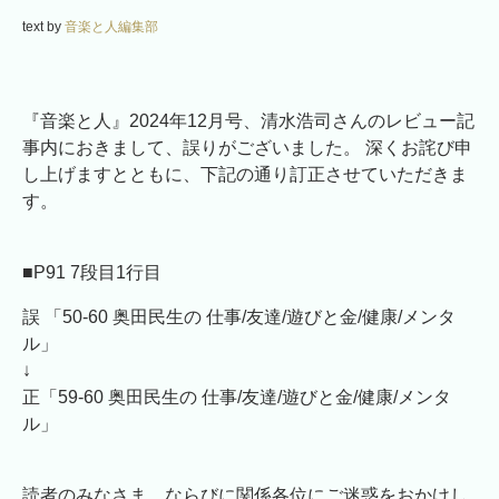
text by
音楽と人編集部
『音楽と人』2024年12月号、清水浩司さんのレビュー記
事内におきまして、誤りがございました。 深くお詫び申
し上げますとともに、下記の通り訂正させていただきま
す。
■P91 7段目1行目
誤 「50-60 奥田民生の 仕事/友達/遊びと金/健康/メンタ
ル」
↓
正「59-60 奥田民生の 仕事/友達/遊びと金/健康/メンタ
ル」
読者のみなさま、ならびに関係各位にご迷惑をおかけし