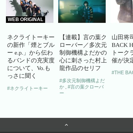
WEB ORIGINAL
ネクライトーキー
【連載】言の葉ク
山田将司
の新作「煙とブル
ローバー／多次元
BACK 
ー e.p.」から伝わ
制御機構よだかの
トーク
るバンドの充実度
心に刺さった村上
催が決
について、Vo.も
龍作品のセリフ
#THE BA
っさに聞く
#多次元制御機構よだ
か
#言の葉クローバ
,
#ネクライトーキー
ー