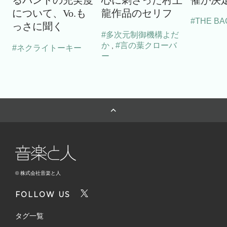
について、Vo.も
龍作品のセリフ
#THE BA
っさに聞く
#多次元制御機構よだ
か
#言の葉クローバ
,
#ネクライトーキー
ー
© 株式会社音楽と人
FOLLOW US
タグ一覧