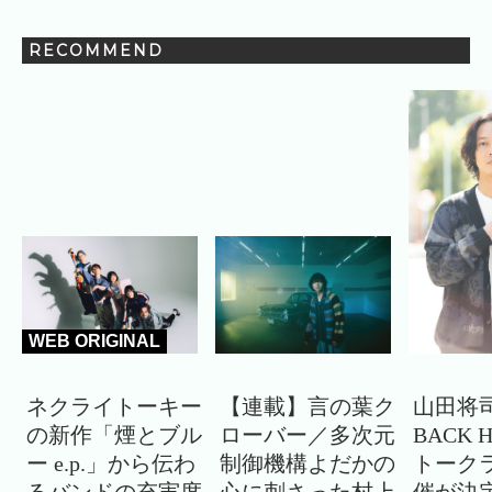
RECOMMEND
WEB ORIGINAL
ネクライトーキー
【連載】言の葉ク
山田将司
の新作「煙とブル
ローバー／多次元
BACK 
ー e.p.」から伝わ
制御機構よだかの
トーク
るバンドの充実度
心に刺さった村上
催が決