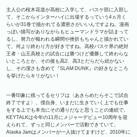
主人公の桜木花道が高校に入学して、バスケ部に入部し
て、そこからインターハイに出場するっていう4ヵ月く
らいが31巻で描かれてる濃密さがいいんですよね。漫画
っぽい描写がありながらもヒューマンドラマが詰まって
るし、努力が報われる瞬間や挫折もちゃんと描かれてい
て。何より終わり方が好きですね。高校バスケ界の絶対
王者・山王高校との試合には勝つけど優勝して終わらな
いところとか、その後も高2、高3とだらだら続かない
し、その潔さも含めて『SLAM DUNK』の好きなところ
を挙げたらキリがない！
一番印象に残ってるセリフは〈あきらめたらそこで試合
終了ですよ〉。僕自身、いまだに生きていく上でも仕事
をする上でも本当にその通りだなと思うことの連続で。
KEYTALKは今年の11月にメジャーデビュー10周年を迎
えられて、ずっと同じメンバーで活動できていて。
Alaska Jamはメンバーが一人抜けてますけど、2010年に