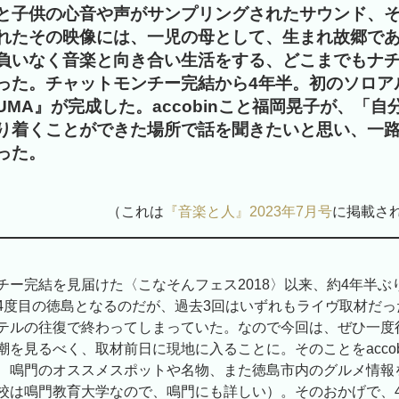
と子供の心音や声がサンプリングされたサウンド、
れたその映像には、一児の母として、生まれ故郷で
負いなく音楽と向き合い生活をする、どこまでもナ
った。チャットモンチー完結から4年半。初のソロア
MUMA』が完成した。accobinこと福岡晃子が、「
り着くことができた場所で話を聞きたいと思い、一
った。
（これは
『音楽と人』2023年7月号
に掲載さ
チー完結を見届けた〈こなそんフェス2018〉以来、約4年半ぶ
4度目の徳島となるのだが、過去3回はいずれもライヴ取材だっ
テルの往復で終わってしまっていた。なので今回は、ぜひ一度
潮を見るべく、取材前日に現地に入ることに。そのことをaccob
、鳴門のオススメスポットや名物、また徳島市内のグルメ情報
校は鳴門教育大学なので、鳴門にも詳しい）。そのおかげで、