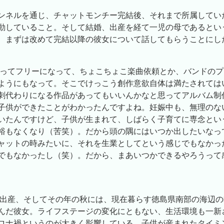
eチャンネルを通じ、チャットモンチー完結後、それまで所属して
動していること。そして結婚、出産を経て一児の母であるとい
、まずは改めて完結以降の彼女について話してもらうことにし
に入ってフリーになって、ちょこちょこ楽曲依頼とか、バンドの
ようにもなって。そこでけっこう創作意欲自体は満たされては
刺代わりになる作品があってもいいんかなと思ってアルバム制
子供ができたことがわかったんですよね。妊娠中も、無理のな
いたんですけど、子供が生まれて、しばらく子育てに専念とい
裕もなくなり（苦笑）。だから頭の隅にはいつか出したいなっ
ャットの時みたいに、それを生業としてという感じでもなかっ
でもなかったし（笑）。だから、まあいつかできるやろうって
入り出産、そしてその年の秋には、現在暮らす徳島県南部の海辺
んだ彼女。ライフステージの変化にともない、生活環境も一新
ロナ禍というのが大きく影響している。子供が産まれたタイミ