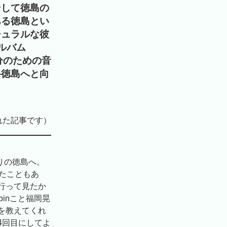
そして徳島の
ある徳島とい
チュラルな彼
ルバム
自分のための音
路徳島へと向
れた記事です）
りの徳島へ。
たこともあ
行って見たか
inこと福岡晃
を教えてくれ
4回目にしてよ