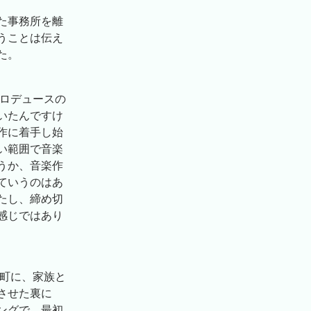
いた事務所を離
うことは伝え
た。
プロデュースの
いたんですけ
作に着手し始
い範囲で音楽
うか、音楽作
ていうのはあ
たし、締め切
感じではあり
の町に、家族と
させた裏に
ングで、最初