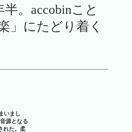
。accobinこと
楽」にたどり着く
まいまし
初音源となる
開された。柔