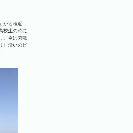
」から程近
高校生の時に
し、今は閑散
り〉沿いのビ
。