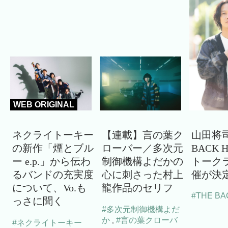
WEB ORIGINAL
ネクライトーキー
【連載】言の葉ク
山田将司
の新作「煙とブル
ローバー／多次元
BACK 
ー e.p.」から伝わ
制御機構よだかの
トーク
るバンドの充実度
心に刺さった村上
催が決
について、Vo.も
龍作品のセリフ
#THE BA
っさに聞く
#多次元制御機構よだ
か
#言の葉クローバ
,
#ネクライトーキー