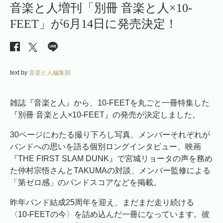
音楽と人増刊「別冊 音楽と人×10-
FEET」が6月14日に発売決定！
text by
音楽と人編集部
雑誌『音楽と人』から、10-FEETを丸ごと一冊特集した
『別冊 音楽と人×10-FEET』の発売が決定しました。
30ページにわたる撮り下ろし写真、メンバーそれぞれが
バンドへの思いを語る個別ロングインタビュー、映画
『THE FIRST SLAM DUNK』で宮城リョータの声を務め
た仲村宗悟さんとTAKUMAの対談、メンバー監修による
「第ゼロ感」のバンドスコアなどを掲載。
昨年バンド結成25周年を迎え、まだまだ走り続ける
〈10-FEETの今〉を詰め込んだ一冊になっています。彼