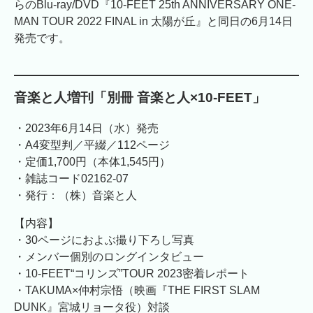
らのBlu-ray/DVD『10-FEET 25th ANNIVERSARY ONE-
MAN TOUR 2022 FINAL in 太陽が丘』と同日の6月14日
発売です。
音楽と人増刊「別冊 音楽と人×10-FEET」
・2023年6月14日（水）発売
・A4変型判／平綴／112ページ
・定価1,700円（本体1,545円）
・雑誌コード02162-07
・発行：（株）音楽と人
【内容】
・30ページにおよぶ撮り下ろし写真
・メンバー個別のロングインタビュー
・10-FEET“コリンズ”TOUR 2023密着レポート
・TAKUMA×仲村宗悟（映画『THE FIRST SLAM
DUNK』宮城リョータ役）対談