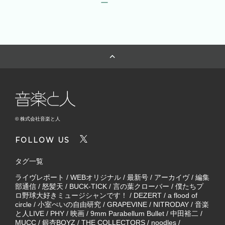
ー
© 株式会社音楽と人
FOLLOW US
タグ一覧
ライヴレポート
/
WEBオリジナル
/
最新号
/
アーカイヴ
/
編集
部通信
/
怒髪天
/
BUCK-TICK
/
言の葉クローバー
/
僕たちプ
ロ野球大好きミュージシャンです！
/
DEZERT
/
a flood of
circle
/
小室ぺいの自由研究
/
GRAPEVINE
/
NITRODAY
/
音楽
と人LIVE
/
PHY
/
映画
/
9mm Parabellum Bullet
/
中田裕二
/
MUCC
/
銀杏BOYZ
/
THE COLLECTORS
/
noodles
/