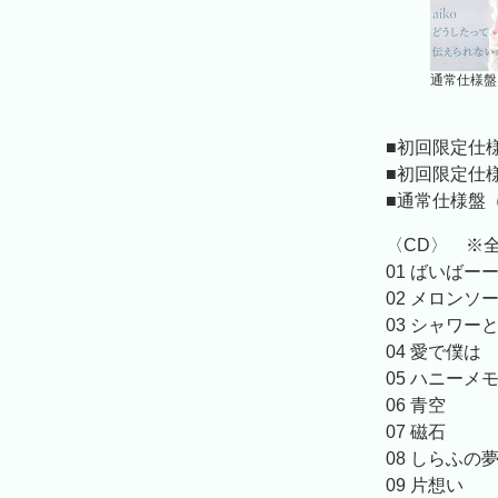
通常仕様盤
■初回限定仕様盤
■初回限定仕様
■通常仕様盤（C
〈CD〉 ※
01 ばいばー
02 メロンソ
03 シャワー
04 愛で僕は
05 ハニーメ
06 青空
07 磁石
08 しらふの
09 片想い