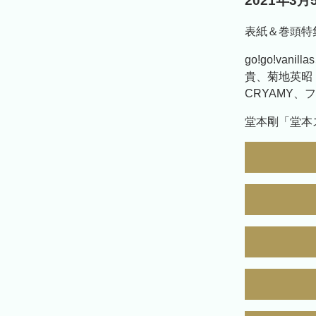
2021年3
表紙＆巻頭特集 
go!go!va
貴、菊地英昭（b
CRYAMY、
堂本剛「堂本ス