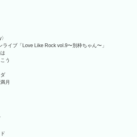
る
ay〉
ライブ「Love Like Rock vol.9〜別枠ちゃん〜」
のは
向こう
ーダ
な満月
シ
プ
ンド