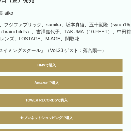
月5日（金）発売
aiko
nillas、フジファブリック、sumika、坂本真綾、五十嵐隆（syrup
rainchild's）、吉澤嘉代子、TAKUMA（10-FEET）、中田
フレンズ、LOSTAGE、M-AGE、関取花
イミングスクール」（Vol.23 ゲスト：落合陽一）
HMVで購入
Amazonで購入
TOWER RECORDSで購入
セブンネットショッピングで購入