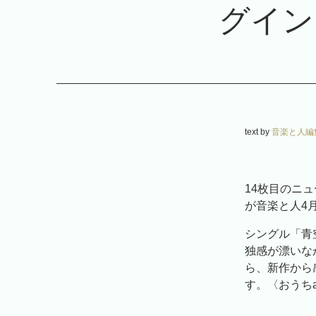
グイン
text by
音楽と人編
14枚目のニ
が音楽と人4
シングル「青
独感が漂いな
ら、新作から
す。〈おうち