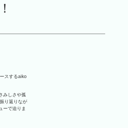
！
スするaiko
さみしさや孤
を振り返りなが
ューで迫りま