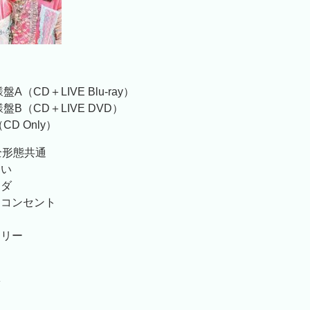
A（CD＋LIVE Blu-ray）
盤B（CD＋LIVE DVD）
D Only）
全形態共通
ーい
ーダ
とコンセント
モリー
夢