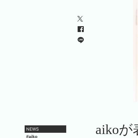
aik
NEWS
#aiko