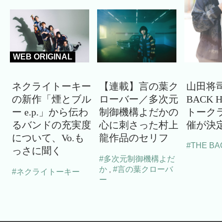
WEB ORIGINAL
ネクライトーキー
【連載】言の葉ク
山田将司
の新作「煙とブル
ローバー／多次元
BACK 
ー e.p.」から伝わ
制御機構よだかの
トーク
るバンドの充実度
心に刺さった村上
催が決
について、Vo.も
龍作品のセリフ
#THE BA
っさに聞く
#多次元制御機構よだ
か
#言の葉クローバ
,
#ネクライトーキー
ー