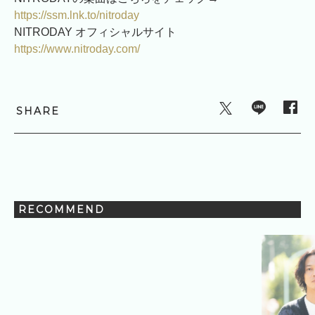
https://
ssm.lnk.to/nitroday
NITRODAY オフィシャルサイト
https://
www.nitroday.com/
SHARE
RECOMMEND