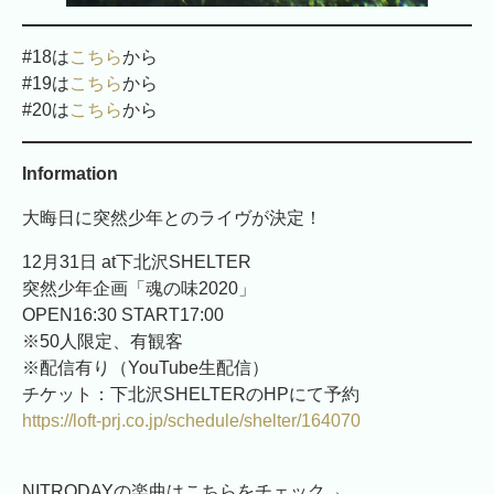
#18は
こちら
から
#19は
こちら
から
#20は
こちら
から
Information
大晦日に突然少年とのライヴが決定！
12月31日 at下北沢SHELTER
突然少年企画「魂の味2020」
OPEN16:30 START17:00
※50人限定、有観客
※配信有り（YouTube生配信）
チケット：下北沢SHELTERのHPにて予約
https://loft-prj.co.jp/schedule/shelter/164070
NITRODAYの楽曲はこちらをチェック→