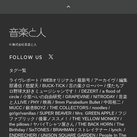
© 株式会社音楽と人
FOLLOW US
タグ一覧
ライヴレポート
/
WEBオリジナル
/
最新号
/
アーカイヴ
/
編集
部通信
/
怒髪天
/
BUCK-TICK
/
言の葉クローバー
/
僕たちプ
ロ野球大好きミュージシャンです！
/
DEZERT
/
a flood of
circle
/
小室ぺいの自由研究
/
GRAPEVINE
/
NITRODAY
/
音楽
と人LIVE
/
PHY
/
映画
/
9mm Parabellum Bullet
/
中田裕二
/
MUCC
/
銀杏BOYZ
/
THE COLLECTORS
/
noodles
/
go!go!vanillas
/
SUPER BEAVER
/
Mrs. GREEN APPLE
/
フジ
ファブリック
/
後輩ノススメ！
/
THE YELLOW MONKEY
/
the pillows
/
ヤバイTシャツ屋さん
/
THE BACK HORN
/
The
Birthday
/
SixTONES
/
BRAHMAN
/
ストレイテナー
/
lynch.
/
ENDRECHERI
/
UNISON SQUARE GARDEN
/
People In The